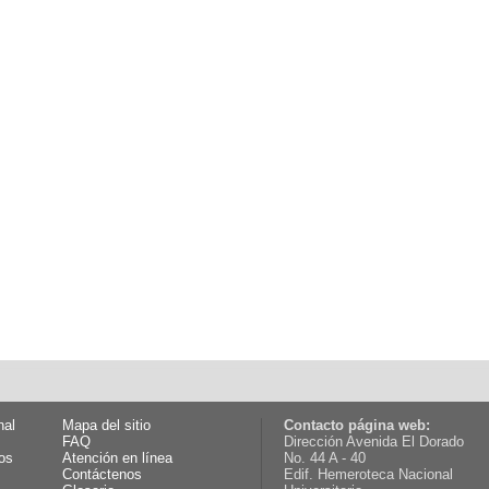
nal
Mapa del sitio
Contacto página web:
FAQ
Dirección Avenida El Dorado
os
Atención en línea
No. 44 A - 40
Contáctenos
Edif. Hemeroteca Nacional