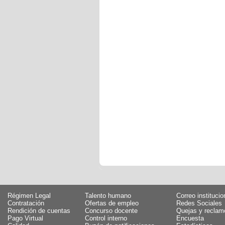
Régimen Legal
Talento humano
Correo institucio
Contratación
Ofertas de empleo
Redes Sociales
Rendición de cuentas
Concurso docente
Quejas y reclam
Pago Virtual
Control interno
Encuesta