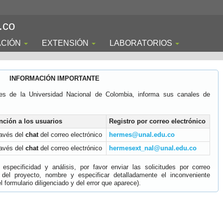
.co
ACIÓN
EXTENSIÓN
LABORATORIOS
INFORMACIÓN IMPORTANTE
es de la Universidad Nacional de Colombia, informa sus canales de
nción a los usuarios
Registro por correo electrónico
ravés del
chat
del correo electrónico
hermes@unal.edu.co
ravés del
chat
del correo electrónico
hermesext_nal@unal.edu.co
specificidad y análisis, por favor enviar las solicitudes por correo
 del proyecto, nombre y especificar detalladamente el inconveniente
 formulario diligenciado y del error que aparece).