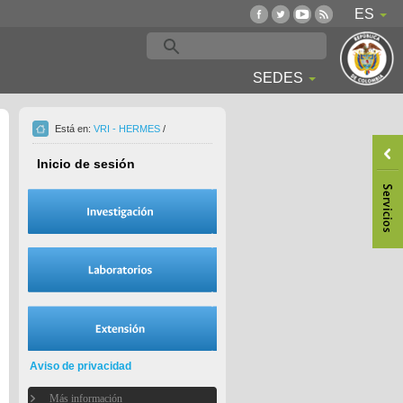
ES
SEDES
Está en:
VRI - HERMES
/
Inicio de sesión
Aviso de privacidad
Más información