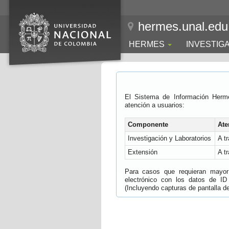
hermes.unal.edu
HERMES
INVESTIG
El Sistema de Información Herm
atención a usuarios:
Componente
Ate
Investigación y Laboratorios
A t
Extensión
A t
Para casos que requieran mayor e
electrónico con los datos de ID
(Incluyendo capturas de pantalla del