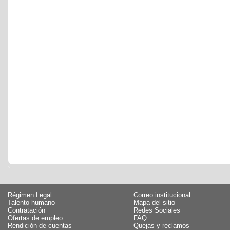
Régimen Legal
Correo institucional
Talento humano
Mapa del sitio
Contratación
Redes Sociales
Ofertas de empleo
FAQ
Rendición de cuentas
Quejas y reclamos