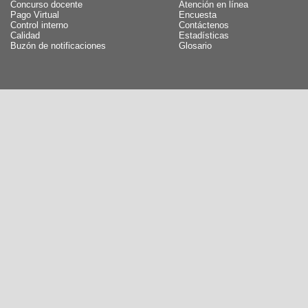
Concurso docente
Atención en línea
Pago Virtual
Encuesta
Control interno
Contáctenos
Calidad
Estadísticas
Buzón de notificaciones
Glosario