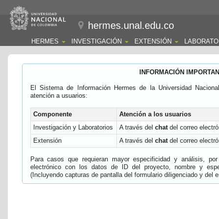
hermes.unal.edu.co
HERMES
INVESTIGACIÓN
EXTENSIÓN
LABORATO
INFORMACIÓN IMPORTA
El Sistema de Información Hermes de la Universidad Naciona
atención a usuarios:
Componente
Atención a los usuarios
Investigación y Laboratorios
A través del
chat
del correo electró
Extensión
A través del
chat
del correo electró
Para casos que requieran mayor especificidad y análisis, por 
electrónico con los datos de ID del proyecto, nombre y espec
(Incluyendo capturas de pantalla del formulario diligenciado y del e