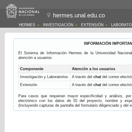
hermes.unal.edu.co
HERMES
INVESTIGACIÓN
EXTENSIÓN
LABORATO
INFORMACIÓN IMPORTA
El Sistema de Información Hermes de la Universidad Naciona
atención a usuarios:
Componente
Atención a los usuarios
Investigación y Laboratorios
A través del
chat
del correo electró
Extensión
A través del
chat
del correo electró
Para casos que requieran mayor especificidad y análisis, por 
electrónico con los datos de ID del proyecto, nombre y espec
(Incluyendo capturas de pantalla del formulario diligenciado y del e