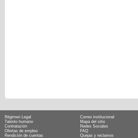
Régimen Legal
Correo institucional
Talento humano
Mapa del sitio
Contratación
Redes Sociales
Ofertas de empleo
FAQ
Rendición de cuentas
Quejas y reclamos