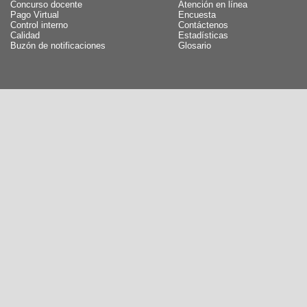
Concurso docente
Atención en línea
Pago Virtual
Encuesta
Control interno
Contáctenos
Calidad
Estadísticas
Buzón de notificaciones
Glosario