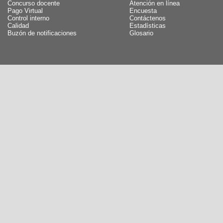
Concurso docente
Atención en línea
Pago Virtual
Encuesta
Control interno
Contáctenos
Calidad
Estadísticas
Buzón de notificaciones
Glosario