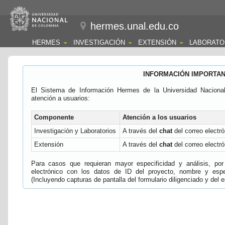
hermes.unal.edu.co
HERMES
INVESTIGACIÓN
EXTENSIÓN
LABORATO
INFORMACIÓN IMPORTA
El Sistema de Información Hermes de la Universidad Naciona
atención a usuarios:
Componente
Atención a los usuarios
Investigación y Laboratorios
A través del
chat
del correo electró
Extensión
A través del
chat
del correo electró
Para casos que requieran mayor especificidad y análisis, por 
electrónico con los datos de ID del proyecto, nombre y espec
(Incluyendo capturas de pantalla del formulario diligenciado y del e