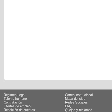
Régimen Legal
Correo institucional
Talento humano
Mapa del sitio
Contratación
Redes Sociales
Ofertas de empleo
FAQ
Rendición de cuentas
Quejas y reclamos