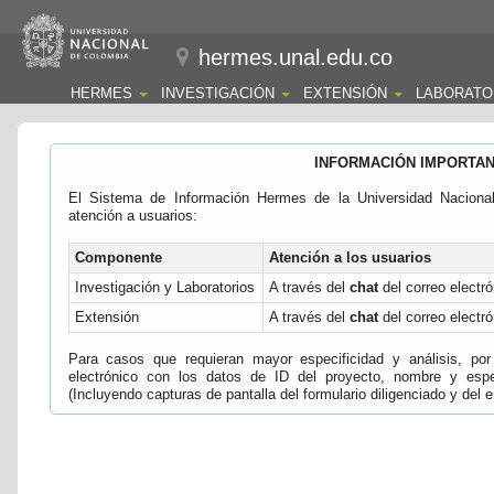
hermes.unal.edu.co
HERMES
INVESTIGACIÓN
EXTENSIÓN
LABORATO
INFORMACIÓN IMPORTA
El Sistema de Información Hermes de la Universidad Naciona
atención a usuarios:
Componente
Atención a los usuarios
Investigación y Laboratorios
A través del
chat
del correo electró
Extensión
A través del
chat
del correo electró
Para casos que requieran mayor especificidad y análisis, por 
electrónico con los datos de ID del proyecto, nombre y espec
(Incluyendo capturas de pantalla del formulario diligenciado y del e