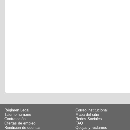
Régimen Legal
Correo institucional
Talento humano
Mapa del sitio
Contratación
Redes Sociales
Ofertas de empleo
FAQ
Rendición de cuentas
Quejas y reclamos