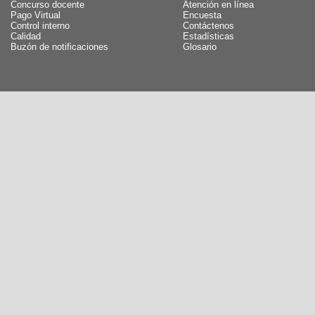
Concurso docente
Atención en línea
Pago Virtual
Encuesta
Control interno
Contáctenos
Calidad
Estadísticas
Buzón de notificaciones
Glosario