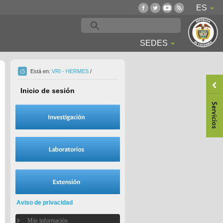
ES
SEDES
Está en:
VRI - HERMES
/
Inicio de sesión
Aviso de privacidad
Más información