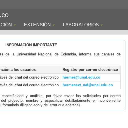
.co
ACIÓN
EXTENSIÓN
LABORATORIOS
INFORMACIÓN IMPORTANTE
es de la Universidad Nacional de Colombia, informa sus canales de
nción a los usuarios
Registro por correo electrónico
ravés del
chat
del correo electrónico
hermes@unal.edu.co
ravés del
chat
del correo electrónico
hermesext_nal@unal.edu.co
specificidad y análisis, por favor enviar las solicitudes por correo
 del proyecto, nombre y especificar detalladamente el inconveniente
 formulario diligenciado y del error que aparece).