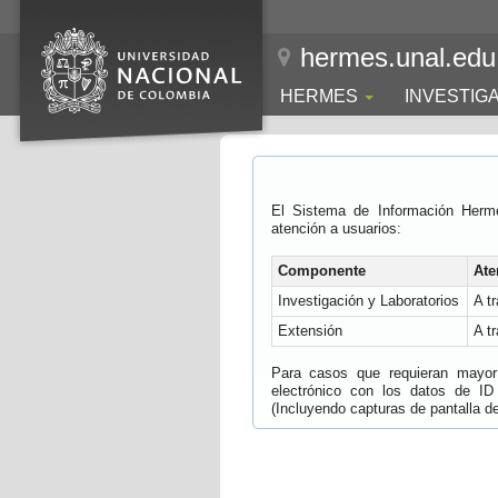
hermes.unal.edu
HERMES
INVESTIG
El Sistema de Información Herm
atención a usuarios:
Componente
Ate
Investigación y Laboratorios
A t
Extensión
A t
Para casos que requieran mayor e
electrónico con los datos de ID
(Incluyendo capturas de pantalla del