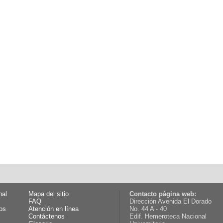
nal
Mapa del sitio
Contacto página web:
FAQ
Dirección Avenida El Dorado
os
Atención en línea
No. 44 A - 40
Contáctenos
Edif. Hemeroteca Nacional