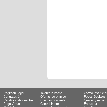
Régimen Legal
Talento humano
Correo institucio
Contratación
Ofertas de empleo
Redes Sociales
Rendición de cuentas
Concurso docente
Quejas y reclam
Pago Virtual
Control interno
Encuesta