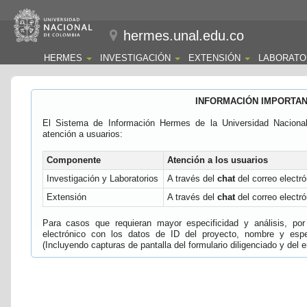
hermes.unal.edu.co
HERMES
INVESTIGACIÓN
EXTENSIÓN
LABORATO
INFORMACIÓN IMPORTA
El Sistema de Información Hermes de la Universidad Naciona
atención a usuarios:
Componente
Atención a los usuarios
Investigación y Laboratorios
A través del
chat
del correo electró
Extensión
A través del
chat
del correo electró
Para casos que requieran mayor especificidad y análisis, por 
electrónico con los datos de ID del proyecto, nombre y espec
(Incluyendo capturas de pantalla del formulario diligenciado y del e