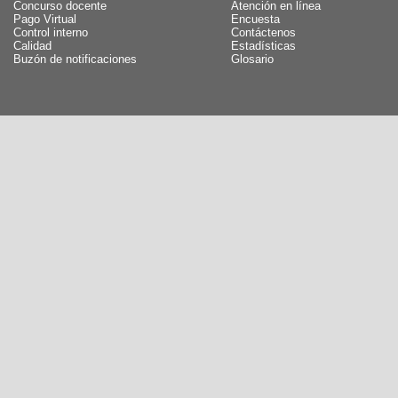
Concurso docente
Atención en línea
Pago Virtual
Encuesta
Control interno
Contáctenos
Calidad
Estadísticas
Buzón de notificaciones
Glosario