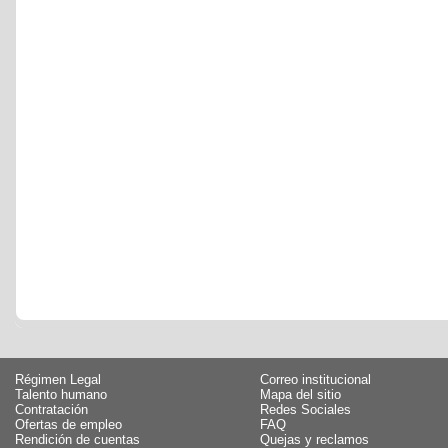
Régimen Legal
Correo institucional
Talento humano
Mapa del sitio
Contratación
Redes Sociales
Ofertas de empleo
FAQ
Rendición de cuentas
Quejas y reclamos