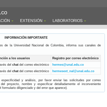
.co
ACIÓN
EXTENSIÓN
LABORATORIOS
INFORMACIÓN IMPORTANTE
es de la Universidad Nacional de Colombia, informa sus canales de
nción a los usuarios
Registro por correo electrónico
ravés del
chat
del correo electrónico
hermes@unal.edu.co
ravés del
chat
del correo electrónico
hermesext_nal@unal.edu.co
specificidad y análisis, por favor enviar las solicitudes por correo
 del proyecto, nombre y especificar detalladamente el inconveniente
 formulario diligenciado y del error que aparece).