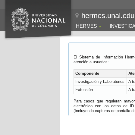
hermes.unal.edu
HERMES
INVESTIG
El Sistema de Información Herm
atención a usuarios:
Componente
Ate
Investigación y Laboratorios
A t
Extensión
A t
Para casos que requieran mayor e
electrónico con los datos de ID
(Incluyendo capturas de pantalla del