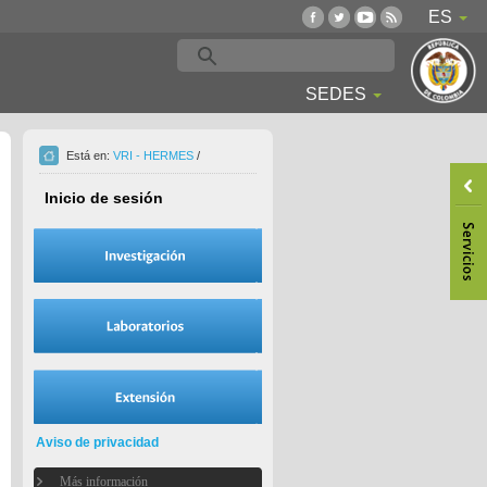
ES
SEDES
Está en:
VRI - HERMES
/
Inicio de sesión
Aviso de privacidad
Más información