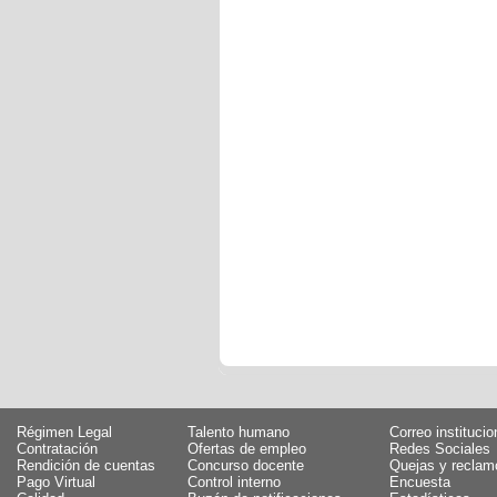
Régimen Legal
Talento humano
Correo institucio
Contratación
Ofertas de empleo
Redes Sociales
Rendición de cuentas
Concurso docente
Quejas y reclam
Pago Virtual
Control interno
Encuesta