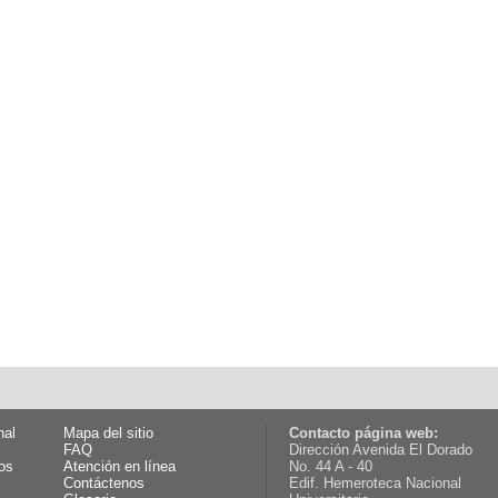
nal
Mapa del sitio
Contacto página web:
FAQ
Dirección Avenida El Dorado
os
Atención en línea
No. 44 A - 40
Contáctenos
Edif. Hemeroteca Nacional