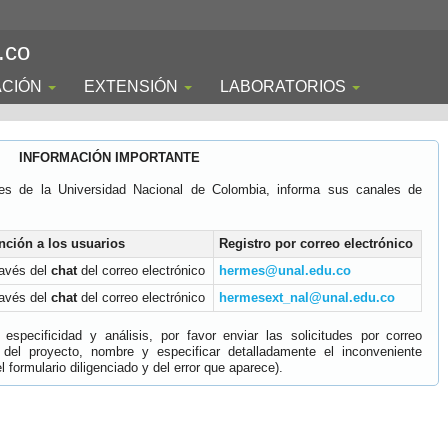
.co
ACIÓN
EXTENSIÓN
LABORATORIOS
INFORMACIÓN IMPORTANTE
es de la Universidad Nacional de Colombia, informa sus canales de
nción a los usuarios
Registro por correo electrónico
ravés del
chat
del correo electrónico
hermes@unal.edu.co
ravés del
chat
del correo electrónico
hermesext_nal@unal.edu.co
specificidad y análisis, por favor enviar las solicitudes por correo
 del proyecto, nombre y especificar detalladamente el inconveniente
 formulario diligenciado y del error que aparece).