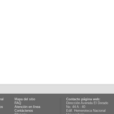
nal
Mapa del sitio
Contacto página web:
FAQ
Dirección Avenida El Dorado
os
Atención en línea
No. 44 A - 40
Contáctenos
Edif. Hemeroteca Nacional