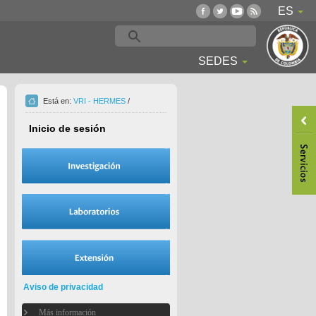
ES
SEDES
Está en:
VRI - HERMES
/
Inicio de sesión
Aviso de privacidad
Más información