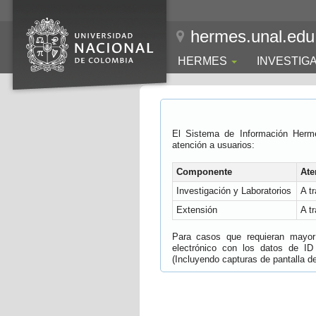
hermes.unal.edu
HERMES
INVESTIG
El Sistema de Información Herm
atención a usuarios:
Componente
Ate
Investigación y Laboratorios
A t
Extensión
A t
Para casos que requieran mayor e
electrónico con los datos de ID
(Incluyendo capturas de pantalla del