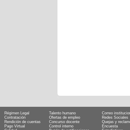
Régimen Legal
Talento humano
Correo institucio
Contratación
Ofertas de empleo
Redes Sociales
Rendición de cuentas
Concurso docente
Quejas y reclam
Pago Virtual
Control interno
Encuesta