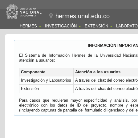
hermes.unal.edu.co
HERMES
INVESTIGACIÓN
EXTENSIÓN
LABORATO
INFORMACIÓN IMPORTA
El Sistema de Información Hermes de la Universidad Naciona
atención a usuarios:
Componente
Atención a los usuarios
Investigación y Laboratorios
A través del
chat
del correo electró
Extensión
A través del
chat
del correo electró
Para casos que requieran mayor especificidad y análisis, por 
electrónico con los datos de ID del proyecto, nombre y espec
(Incluyendo capturas de pantalla del formulario diligenciado y del e