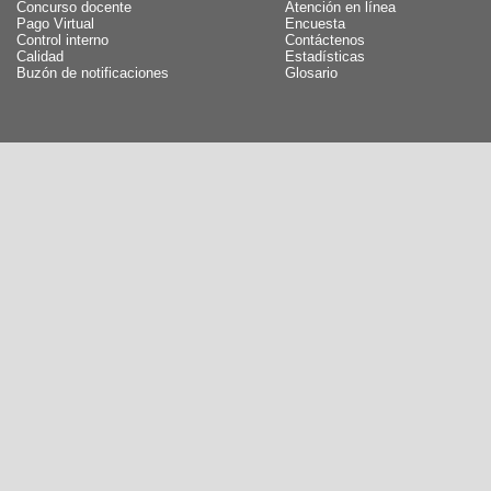
Concurso docente
Atención en línea
Pago Virtual
Encuesta
Control interno
Contáctenos
Calidad
Estadísticas
Buzón de notificaciones
Glosario