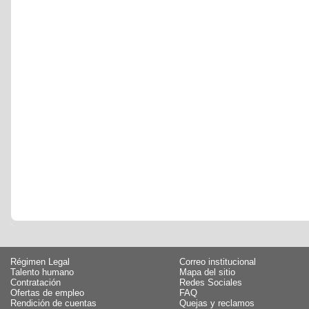
Régimen Legal
Correo institucional
Talento humano
Mapa del sitio
Contratación
Redes Sociales
Ofertas de empleo
FAQ
Rendición de cuentas
Quejas y reclamos