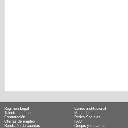
Régimen Legal
Correo institucional
Talento humano
Mapa del sitio
Contratación
Redes Sociales
Ofertas de empleo
FAQ
Rendición de cuentas
Quejas y reclamos