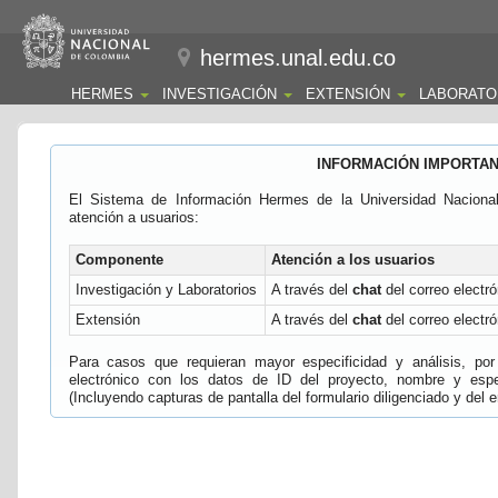
hermes.unal.edu.co
HERMES
INVESTIGACIÓN
EXTENSIÓN
LABORATO
INFORMACIÓN IMPORTA
El Sistema de Información Hermes de la Universidad Naciona
atención a usuarios:
Componente
Atención a los usuarios
Investigación y Laboratorios
A través del
chat
del correo electró
Extensión
A través del
chat
del correo electró
Para casos que requieran mayor especificidad y análisis, por 
electrónico con los datos de ID del proyecto, nombre y espec
(Incluyendo capturas de pantalla del formulario diligenciado y del e