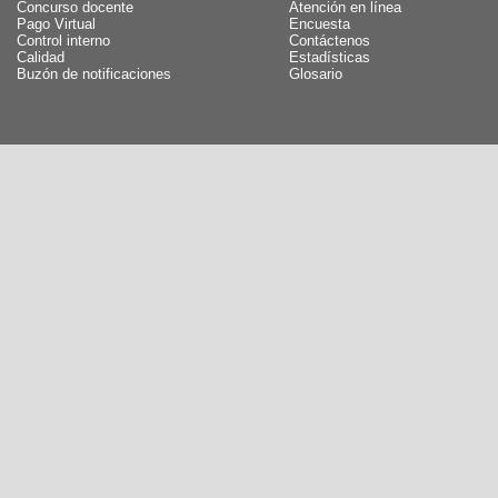
Concurso docente
Atención en línea
Pago Virtual
Encuesta
Control interno
Contáctenos
Calidad
Estadísticas
Buzón de notificaciones
Glosario