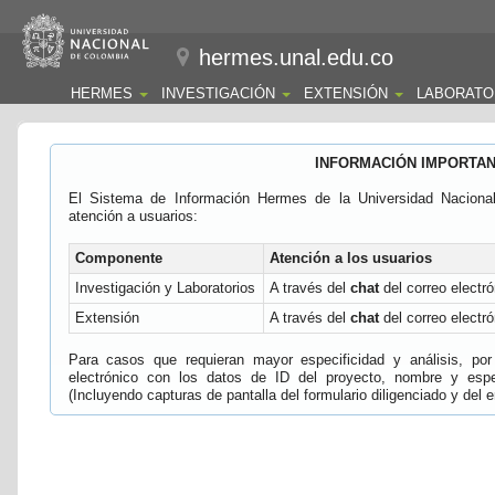
hermes.unal.edu.co
HERMES
INVESTIGACIÓN
EXTENSIÓN
LABORATO
INFORMACIÓN IMPORTA
El Sistema de Información Hermes de la Universidad Naciona
atención a usuarios:
Componente
Atención a los usuarios
Investigación y Laboratorios
A través del
chat
del correo electró
Extensión
A través del
chat
del correo electró
Para casos que requieran mayor especificidad y análisis, por 
electrónico con los datos de ID del proyecto, nombre y espec
(Incluyendo capturas de pantalla del formulario diligenciado y del e