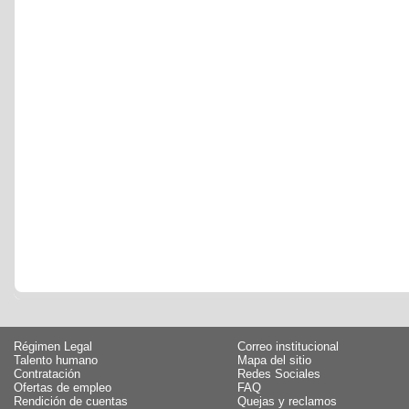
Régimen Legal
Correo institucional
Talento humano
Mapa del sitio
Contratación
Redes Sociales
Ofertas de empleo
FAQ
Rendición de cuentas
Quejas y reclamos