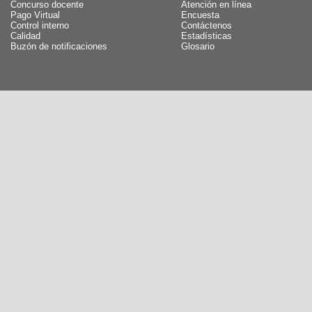
Concurso docente
Atención en línea
Pago Virtual
Encuesta
Control interno
Contáctenos
Calidad
Estadísticas
Buzón de notificaciones
Glosario