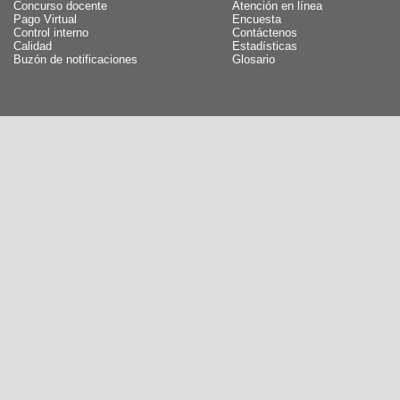
Concurso docente
Atención en línea
Pago Virtual
Encuesta
Control interno
Contáctenos
Calidad
Estadísticas
Buzón de notificaciones
Glosario