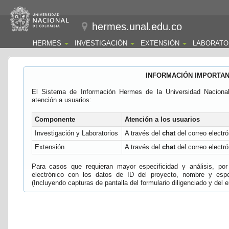
hermes.unal.edu.co
HERMES
INVESTIGACIÓN
EXTENSIÓN
LABORATO
INFORMACIÓN IMPORTA
El Sistema de Información Hermes de la Universidad Naciona
atención a usuarios:
Componente
Atención a los usuarios
Investigación y Laboratorios
A través del
chat
del correo electró
Extensión
A través del
chat
del correo electró
Para casos que requieran mayor especificidad y análisis, por 
electrónico con los datos de ID del proyecto, nombre y espec
(Incluyendo capturas de pantalla del formulario diligenciado y del e