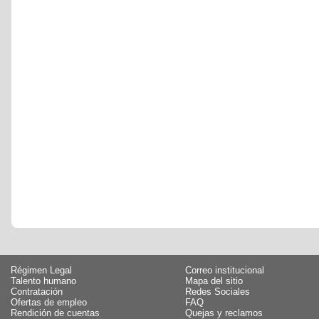
Régimen Legal
Correo institucional
Talento humano
Mapa del sitio
Contratación
Redes Sociales
Ofertas de empleo
FAQ
Rendición de cuentas
Quejas y reclamos