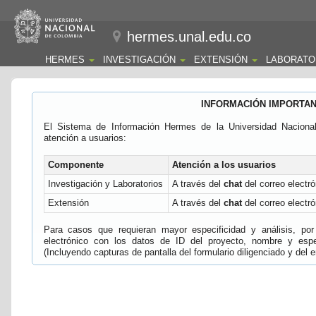
hermes.unal.edu.co
HERMES
INVESTIGACIÓN
EXTENSIÓN
LABORATO
INFORMACIÓN IMPORTA
El Sistema de Información Hermes de la Universidad Naciona
atención a usuarios:
Componente
Atención a los usuarios
Investigación y Laboratorios
A través del
chat
del correo electró
Extensión
A través del
chat
del correo electró
Para casos que requieran mayor especificidad y análisis, por 
electrónico con los datos de ID del proyecto, nombre y espec
(Incluyendo capturas de pantalla del formulario diligenciado y del e