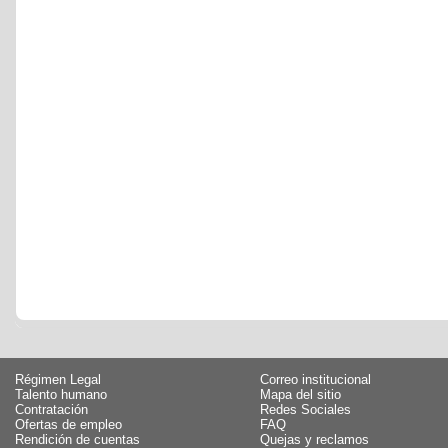
Régimen Legal
Correo institucional
Talento humano
Mapa del sitio
Contratación
Redes Sociales
Ofertas de empleo
FAQ
Rendición de cuentas
Quejas y reclamos