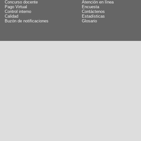
Concurso docente
Atención en línea
Pago Virtual
Encuesta
Control interno
Contáctenos
Calidad
Estadísticas
Buzón de notificaciones
Glosario