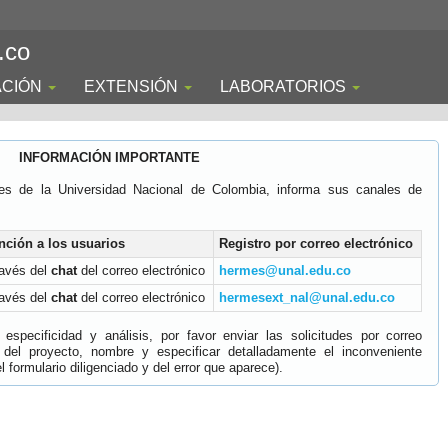
.co
ACIÓN
EXTENSIÓN
LABORATORIOS
INFORMACIÓN IMPORTANTE
es de la Universidad Nacional de Colombia, informa sus canales de
nción a los usuarios
Registro por correo electrónico
ravés del
chat
del correo electrónico
hermes@unal.edu.co
ravés del
chat
del correo electrónico
hermesext_nal@unal.edu.co
specificidad y análisis, por favor enviar las solicitudes por correo
 del proyecto, nombre y especificar detalladamente el inconveniente
 formulario diligenciado y del error que aparece).