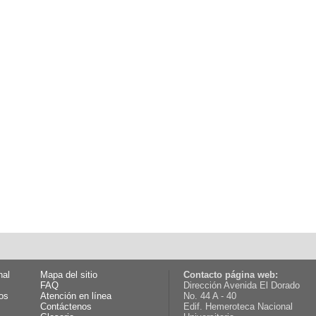
nal
Mapa del sitio
Contacto página web:
FAQ
Dirección Avenida El Dorado
os
Atención en línea
No. 44 A - 40
Contáctenos
Edif. Hemeroteca Nacional