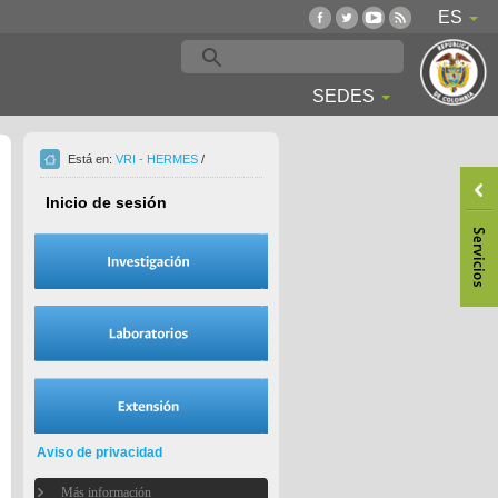
ES
SEDES
Está en:
VRI - HERMES
/
Inicio de sesión
Aviso de privacidad
Más información