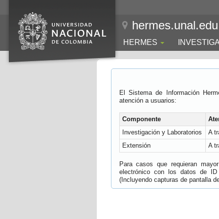
hermes.unal.edu
HERMES
INVESTIG
El Sistema de Información Herm
atención a usuarios:
Componente
Ate
Investigación y Laboratorios
A t
Extensión
A t
Para casos que requieran mayor e
electrónico con los datos de ID
(Incluyendo capturas de pantalla del