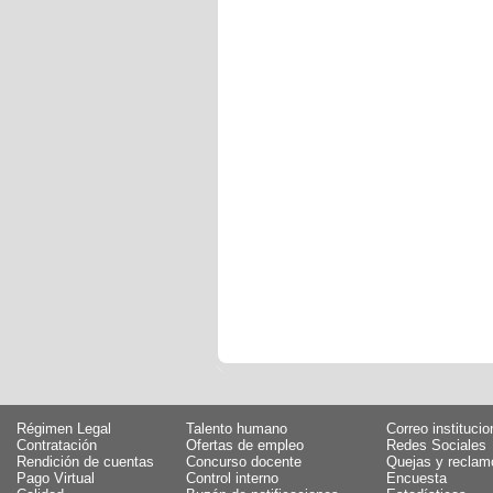
Régimen Legal
Talento humano
Correo institucio
Contratación
Ofertas de empleo
Redes Sociales
Rendición de cuentas
Concurso docente
Quejas y reclam
Pago Virtual
Control interno
Encuesta