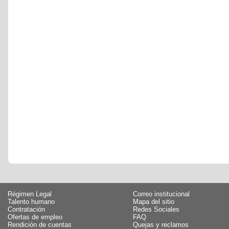
Régimen Legal
Correo institucional
Talento humano
Mapa del sitio
Contratación
Redes Sociales
Ofertas de empleo
FAQ
Rendición de cuentas
Quejas y reclamos