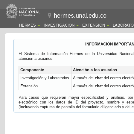
hermes.unal.edu.co
HERMES
INVESTIGACIÓN
EXTENSIÓN
LABORATO
INFORMACIÓN IMPORTA
El Sistema de Información Hermes de la Universidad Naciona
atención a usuarios:
Componente
Atención a los usuarios
Investigación y Laboratorios
A través del
chat
del correo electró
Extensión
A través del
chat
del correo electró
Para casos que requieran mayor especificidad y análisis, por 
electrónico con los datos de ID del proyecto, nombre y espec
(Incluyendo capturas de pantalla del formulario diligenciado y del e