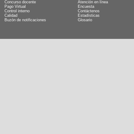
Concurso docente
Atención en línea
Pago Virtual
Encuesta
Control interno
Contáctenos
Calidad
Estadísticas
Buzón de notificaciones
Glosario