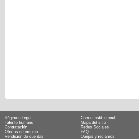
Régimen Legal
Correo institucional
Talento humano
Mapa del sitio
Contratación
Redes Sociales
Ofertas de empleo
FAQ
Rendición de cuentas
Quejas y reclamos