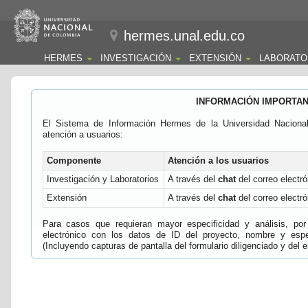
hermes.unal.edu.co
HERMES
INVESTIGACIÓN
EXTENSIÓN
LABORATO
INFORMACIÓN IMPORTA
El Sistema de Información Hermes de la Universidad Naciona
atención a usuarios:
Componente
Atención a los usuarios
Investigación y Laboratorios
A través del
chat
del correo electró
Extensión
A través del
chat
del correo electró
Para casos que requieran mayor especificidad y análisis, por 
electrónico con los datos de ID del proyecto, nombre y espec
(Incluyendo capturas de pantalla del formulario diligenciado y del e