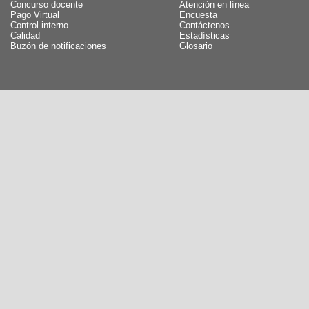
Concurso docente
Atención en línea
Pago Virtual
Encuesta
Control interno
Contáctenos
Calidad
Estadísticas
Buzón de notificaciones
Glosario