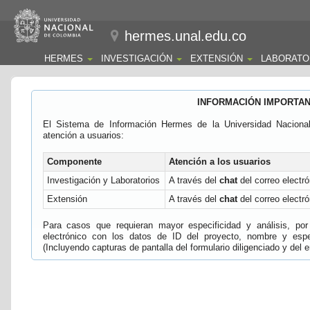
hermes.unal.edu.co
HERMES
INVESTIGACIÓN
EXTENSIÓN
LABORATO
INFORMACIÓN IMPORTA
El Sistema de Información Hermes de la Universidad Naciona
atención a usuarios:
Componente
Atención a los usuarios
Investigación y Laboratorios
A través del
chat
del correo electró
Extensión
A través del
chat
del correo electró
Para casos que requieran mayor especificidad y análisis, por 
electrónico con los datos de ID del proyecto, nombre y espec
(Incluyendo capturas de pantalla del formulario diligenciado y del e