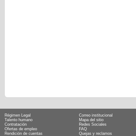
Régimen Legal
Correo institucional
Talento humano
Mapa del sitio
Contratación
Redes Sociales
Ofertas de empleo
FAQ
Rendición de cuentas
Quejas y reclamos