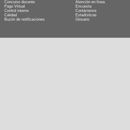
Concurso docente
Atención en línea
Pago Virtual
Encuesta
Control interno
Contáctenos
Calidad
Estadísticas
Buzón de notificaciones
Glosario