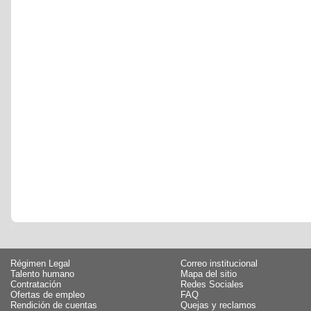
Régimen Legal
Correo institucional
Talento humano
Mapa del sitio
Contratación
Redes Sociales
Ofertas de empleo
FAQ
Rendición de cuentas
Quejas y reclamos