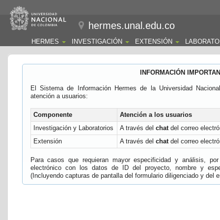
hermes.unal.edu.co
HERMES
INVESTIGACIÓN
EXTENSIÓN
LABORATO
INFORMACIÓN IMPORTA
El Sistema de Información Hermes de la Universidad Naciona
atención a usuarios:
Componente
Atención a los usuarios
Investigación y Laboratorios
A través del
chat
del correo electró
Extensión
A través del
chat
del correo electró
Para casos que requieran mayor especificidad y análisis, por 
electrónico con los datos de ID del proyecto, nombre y espec
(Incluyendo capturas de pantalla del formulario diligenciado y del e