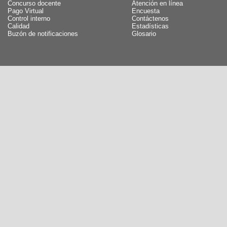
Concurso docente
Atención en línea
Pago Virtual
Encuesta
Control interno
Contáctenos
Calidad
Estadísticas
Buzón de notificaciones
Glosario