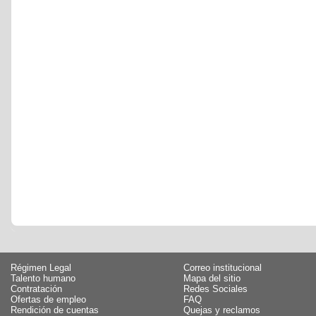
Régimen Legal
Correo institucional
Talento humano
Mapa del sitio
Contratación
Redes Sociales
Ofertas de empleo
FAQ
Rendición de cuentas
Quejas y reclamos