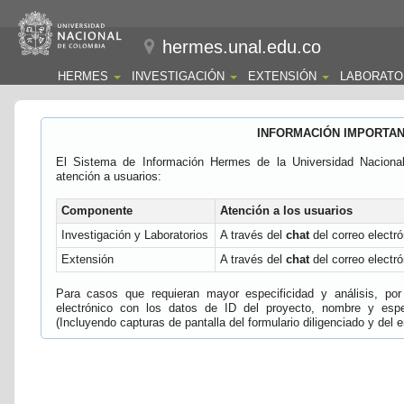
hermes.unal.edu.co
HERMES
INVESTIGACIÓN
EXTENSIÓN
LABORATO
INFORMACIÓN IMPORTA
El Sistema de Información Hermes de la Universidad Naciona
atención a usuarios:
Componente
Atención a los usuarios
Investigación y Laboratorios
A través del
chat
del correo electró
Extensión
A través del
chat
del correo electró
Para casos que requieran mayor especificidad y análisis, por 
electrónico con los datos de ID del proyecto, nombre y espec
(Incluyendo capturas de pantalla del formulario diligenciado y del e