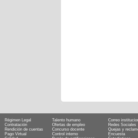
Régimen Legal
Talento humano
Correo institucio
Contratación
Ofertas de empleo
Redes Sociales
Rendición de cuentas
Concurso docente
Quejas y reclam
Pago Virtual
Control interno
Encuesta