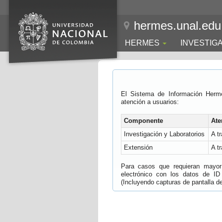
hermes.unal.edu
HERMES
INVESTIG
El Sistema de Información Herm
atención a usuarios:
Componente
Ate
Investigación y Laboratorios
A t
Extensión
A t
Para casos que requieran mayor e
electrónico con los datos de ID
(Incluyendo capturas de pantalla del