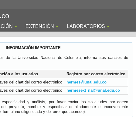
.co
ACIÓN
EXTENSIÓN
LABORATORIOS
INFORMACIÓN IMPORTANTE
es de la Universidad Nacional de Colombia, informa sus canales de
nción a los usuarios
Registro por correo electrónico
ravés del
chat
del correo electrónico
hermes@unal.edu.co
ravés del
chat
del correo electrónico
hermesext_nal@unal.edu.co
specificidad y análisis, por favor enviar las solicitudes por correo
 del proyecto, nombre y especificar detalladamente el inconveniente
 formulario diligenciado y del error que aparece).