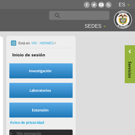
ES
SEDES
Está en:
VRI - HERMES
/
Inicio de sesión
Aviso de privacidad
Más información