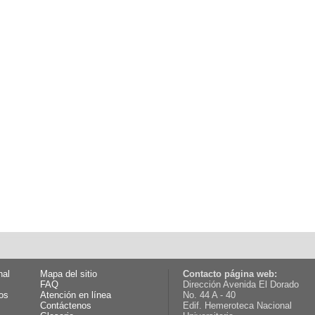
nal
Mapa del sitio
Contacto página web:
FAQ
Dirección Avenida El Dorado
os
Atención en línea
No. 44 A - 40
Contáctenos
Edif. Hemeroteca Nacional