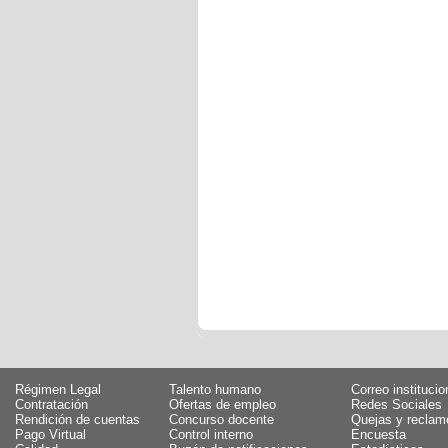
Régimen Legal
Talento humano
Correo institucio
Contratación
Ofertas de empleo
Redes Sociales
Rendición de cuentas
Concurso docente
Quejas y reclam
Pago Virtual
Control interno
Encuesta