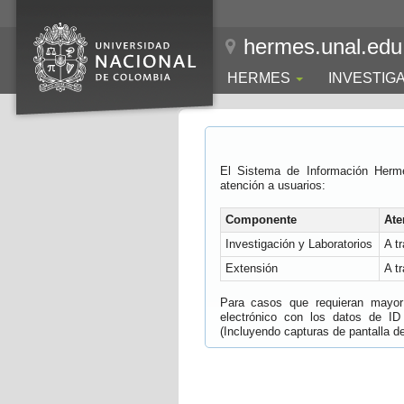
hermes.unal.edu
HERMES
INVESTIG
El Sistema de Información Herm
atención a usuarios:
Componente
Ate
Investigación y Laboratorios
A t
Extensión
A t
Para casos que requieran mayor e
electrónico con los datos de ID
(Incluyendo capturas de pantalla del