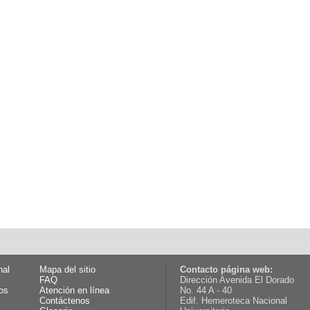
nal
Mapa del sitio
Contacto página web:
FAQ
Dirección Avenida El Dorado
os
Atención en línea
No. 44 A - 40
Contáctenos
Edif. Hemeroteca Nacional