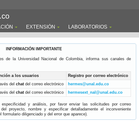
.co
ACIÓN
EXTENSIÓN
LABORATORIOS
INFORMACIÓN IMPORTANTE
es de la Universidad Nacional de Colombia, informa sus canales de
nción a los usuarios
Registro por correo electrónico
ravés del
chat
del correo electrónico
hermes@unal.edu.co
ravés del
chat
del correo electrónico
hermesext_nal@unal.edu.co
specificidad y análisis, por favor enviar las solicitudes por correo
 del proyecto, nombre y especificar detalladamente el inconveniente
 formulario diligenciado y del error que aparece).