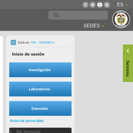
ES
SEDES
Está en:
VRI - HERMES
/
Inicio de sesión
Aviso de privacidad
Más información