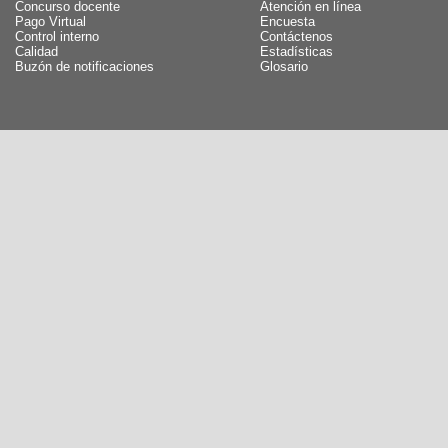
Concurso docente
Atención en línea
Pago Virtual
Encuesta
Control interno
Contáctenos
Calidad
Estadísticas
Buzón de notificaciones
Glosario