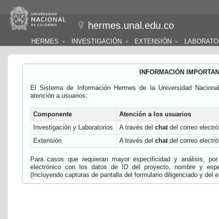
hermes.unal.edu.co
HERMES
INVESTIGACIÓN
EXTENSIÓN
LABORATO
INFORMACIÓN IMPORTA
El Sistema de Información Hermes de la Universidad Naciona
atención a usuarios:
Componente
Atención a los usuarios
Investigación y Laboratorios
A través del
chat
del correo electró
Extensión
A través del
chat
del correo electró
Para casos que requieran mayor especificidad y análisis, por 
electrónico con los datos de ID del proyecto, nombre y espec
(Incluyendo capturas de pantalla del formulario diligenciado y del e