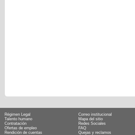
Régimen Legal
Correo institucional
Talento humano
Mapa del sitio
Contratación
Redes Sociales
Ofertas de empleo
FAQ
Rendición de cuentas
Quejas y reclamos