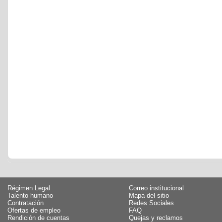
Régimen Legal
Correo institucional
Talento humano
Mapa del sitio
Contratación
Redes Sociales
Ofertas de empleo
FAQ
Rendición de cuentas
Quejas y reclamos