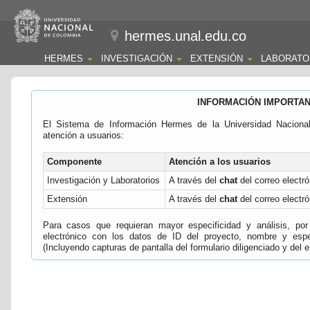
hermes.unal.edu.co
HERMES
INVESTIGACIÓN
EXTENSIÓN
LABORATO
INFORMACIÓN IMPORTA
El Sistema de Información Hermes de la Universidad Naciona
atención a usuarios:
Componente
Atención a los usuarios
Investigación y Laboratorios
A través del
chat
del correo electró
Extensión
A través del
chat
del correo electró
Para casos que requieran mayor especificidad y análisis, por 
electrónico con los datos de ID del proyecto, nombre y espec
(Incluyendo capturas de pantalla del formulario diligenciado y del e