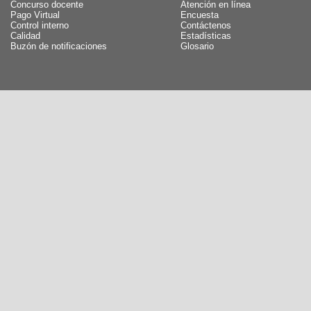
Concurso docente
Atención en línea
Pago Virtual
Encuesta
Control interno
Contáctenos
Calidad
Estadísticas
Buzón de notificaciones
Glosario