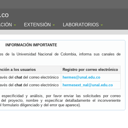
.co
ACIÓN
EXTENSIÓN
LABORATORIOS
INFORMACIÓN IMPORTANTE
es de la Universidad Nacional de Colombia, informa sus canales de
nción a los usuarios
Registro por correo electrónico
ravés del
chat
del correo electrónico
hermes@unal.edu.co
ravés del
chat
del correo electrónico
hermesext_nal@unal.edu.co
specificidad y análisis, por favor enviar las solicitudes por correo
 del proyecto, nombre y especificar detalladamente el inconveniente
 formulario diligenciado y del error que aparece).