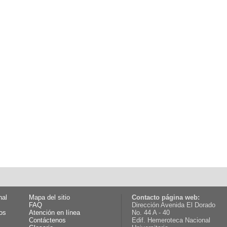
nal
Mapa del sitio
Contacto página web:
FAQ
Dirección Avenida El Dorado
os
Atención en línea
No. 44 A - 40
Contáctenos
Edif. Hemeroteca Nacional