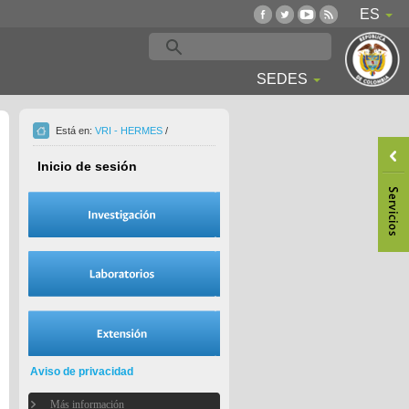
ES
SEDES
Está en:
VRI - HERMES
/
Inicio de sesión
Aviso de privacidad
Más información