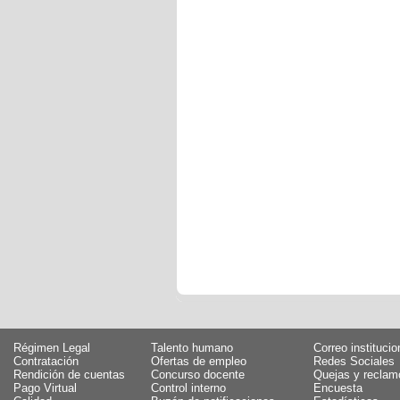
Régimen Legal
Talento humano
Correo institucio
Contratación
Ofertas de empleo
Redes Sociales
Rendición de cuentas
Concurso docente
Quejas y reclam
Pago Virtual
Control interno
Encuesta