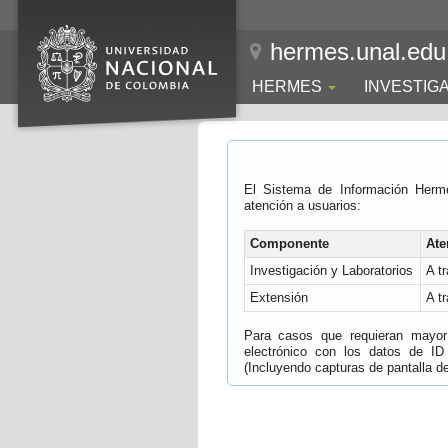
hermes.unal.edu
HERMES
INVESTIG
El Sistema de Información Herm
atención a usuarios:
Componente
Ate
Investigación y Laboratorios
A t
Extensión
A t
Para casos que requieran mayor e
electrónico con los datos de ID
(Incluyendo capturas de pantalla del