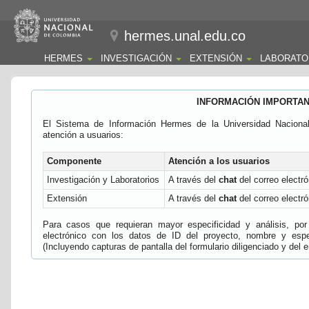
hermes.unal.edu.co
HERMES
INVESTIGACIÓN
EXTENSIÓN
LABORATO
INFORMACIÓN IMPORTA
El Sistema de Información Hermes de la Universidad Naciona
atención a usuarios:
Componente
Atención a los usuarios
Investigación y Laboratorios
A través del
chat
del correo electró
Extensión
A través del
chat
del correo electró
Para casos que requieran mayor especificidad y análisis, por 
electrónico con los datos de ID del proyecto, nombre y espec
(Incluyendo capturas de pantalla del formulario diligenciado y del e