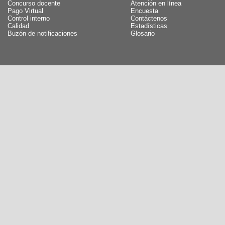
Concurso docente
Atención en línea
Pago Virtual
Encuesta
Control interno
Contáctenos
Calidad
Estadísticas
Buzón de notificaciones
Glosario