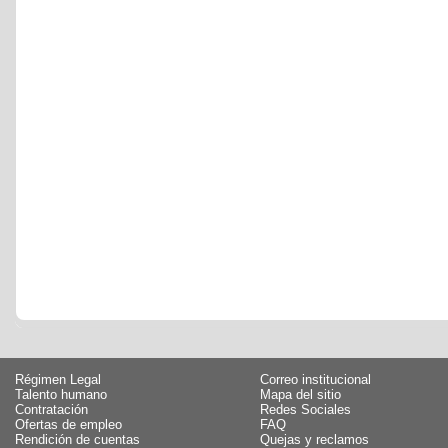
Régimen Legal
Correo institucional
Talento humano
Mapa del sitio
Contratación
Redes Sociales
Ofertas de empleo
FAQ
Rendición de cuentas
Quejas y reclamos