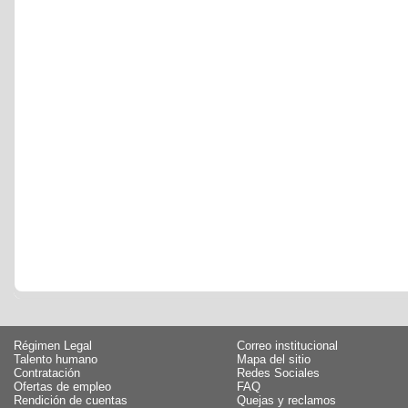
Régimen Legal
Correo institucional
Talento humano
Mapa del sitio
Contratación
Redes Sociales
Ofertas de empleo
FAQ
Rendición de cuentas
Quejas y reclamos