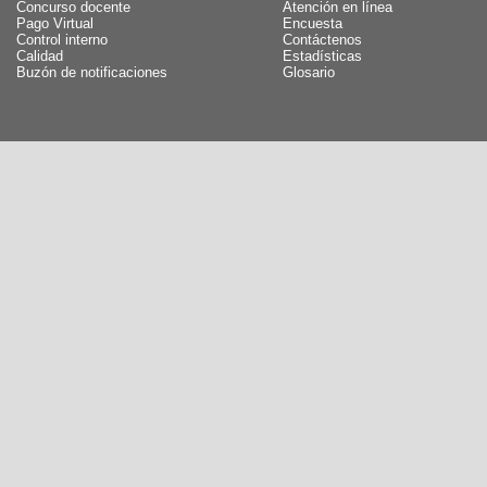
Concurso docente
Atención en línea
Pago Virtual
Encuesta
Control interno
Contáctenos
Calidad
Estadísticas
Buzón de notificaciones
Glosario