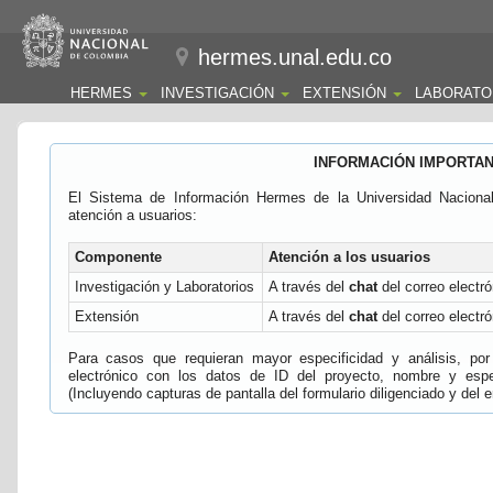
hermes.unal.edu.co
HERMES
INVESTIGACIÓN
EXTENSIÓN
LABORATO
INFORMACIÓN IMPORTA
El Sistema de Información Hermes de la Universidad Naciona
atención a usuarios:
Componente
Atención a los usuarios
Investigación y Laboratorios
A través del
chat
del correo electró
Extensión
A través del
chat
del correo electró
Para casos que requieran mayor especificidad y análisis, por 
electrónico con los datos de ID del proyecto, nombre y espec
(Incluyendo capturas de pantalla del formulario diligenciado y del e