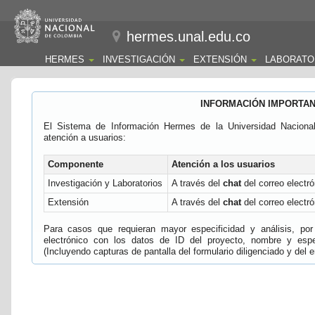
hermes.unal.edu.co
HERMES
INVESTIGACIÓN
EXTENSIÓN
LABORATO
INFORMACIÓN IMPORTA
El Sistema de Información Hermes de la Universidad Naciona
atención a usuarios:
Componente
Atención a los usuarios
Investigación y Laboratorios
A través del
chat
del correo electró
Extensión
A través del
chat
del correo electró
Para casos que requieran mayor especificidad y análisis, por 
electrónico con los datos de ID del proyecto, nombre y espec
(Incluyendo capturas de pantalla del formulario diligenciado y del e