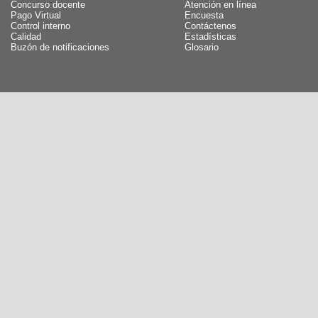
Concurso docente
Atención en línea
Pago Virtual
Encuesta
Control interno
Contáctenos
Calidad
Estadísticas
Buzón de notificaciones
Glosario