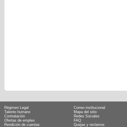
Régimen Legal
Correo institucional
Talento humano
Mapa del sitio
Contratación
Redes Sociales
Ofertas de empleo
FAQ
Rendición de cuentas
Quejas y reclamos