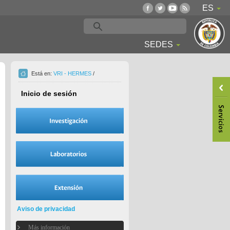
ES
SEDES
Está en:
VRI - HERMES
/
Inicio de sesión
Aviso de privacidad
Más información