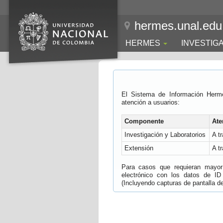
hermes.unal.edu
HERMES
INVESTIG
El Sistema de Información Herm
atención a usuarios:
Componente
Ate
Investigación y Laboratorios
A t
Extensión
A t
Para casos que requieran mayor e
electrónico con los datos de ID
(Incluyendo capturas de pantalla del