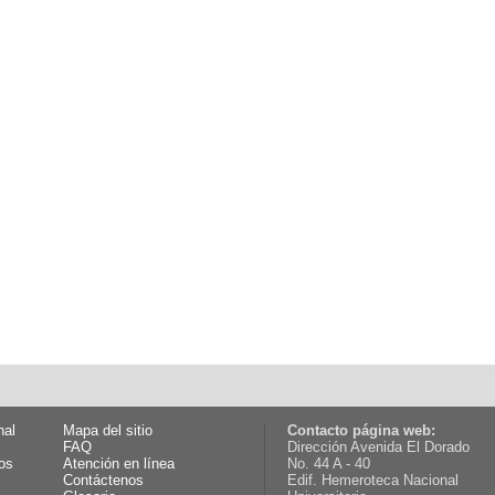
nal
Mapa del sitio
Contacto página web:
FAQ
Dirección Avenida El Dorado
os
Atención en línea
No. 44 A - 40
Contáctenos
Edif. Hemeroteca Nacional