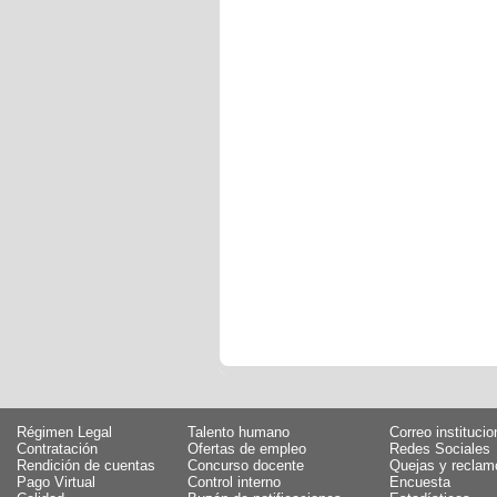
Régimen Legal
Talento humano
Correo institucio
Contratación
Ofertas de empleo
Redes Sociales
Rendición de cuentas
Concurso docente
Quejas y reclam
Pago Virtual
Control interno
Encuesta