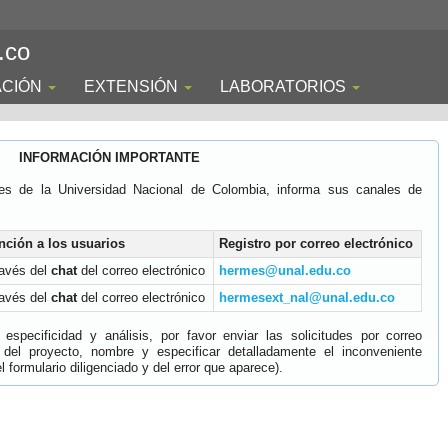
.co
ACIÓN
EXTENSIÓN
LABORATORIOS
INFORMACIÓN IMPORTANTE
es de la Universidad Nacional de Colombia, informa sus canales de
nción a los usuarios
Registro por correo electrónico
ravés del
chat
del correo electrónico
hermes@unal.edu.co
ravés del
chat
del correo electrónico
hermesext_nal@unal.edu.co
specificidad y análisis, por favor enviar las solicitudes por correo
 del proyecto, nombre y especificar detalladamente el inconveniente
 formulario diligenciado y del error que aparece).