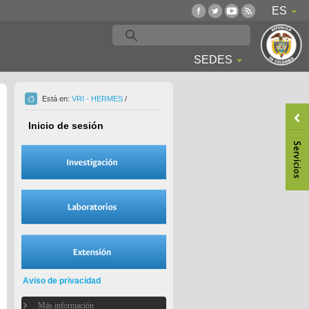
ES
SEDES
Está en:
VRI - HERMES
/
Inicio de sesión
Aviso de privacidad
Más información