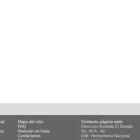
nal
Mapa del sitio
Contacto página web:
FAQ
Dirección Avenida El Dorado
os
Atención en línea
No. 44 A - 40
Contáctenos
Edif. Hemeroteca Nacional