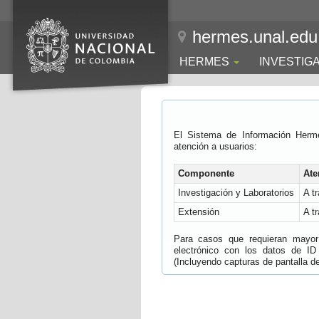
hermes.unal.edu
HERMES
INVESTIG
El Sistema de Información Herm
atención a usuarios:
Componente
Ate
Investigación y Laboratorios
A t
Extensión
A t
Para casos que requieran mayor e
electrónico con los datos de ID
(Incluyendo capturas de pantalla del