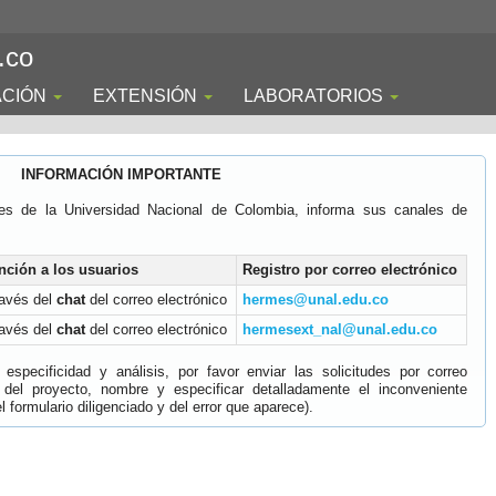
.co
ACIÓN
EXTENSIÓN
LABORATORIOS
INFORMACIÓN IMPORTANTE
es de la Universidad Nacional de Colombia, informa sus canales de
nción a los usuarios
Registro por correo electrónico
ravés del
chat
del correo electrónico
hermes@unal.edu.co
ravés del
chat
del correo electrónico
hermesext_nal@unal.edu.co
specificidad y análisis, por favor enviar las solicitudes por correo
 del proyecto, nombre y especificar detalladamente el inconveniente
 formulario diligenciado y del error que aparece).