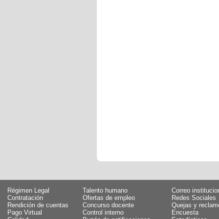
Régimen Legal
Talento humano
Correo institucio
Contratación
Ofertas de empleo
Redes Sociales
Rendición de cuentas
Concurso docente
Quejas y reclam
Pago Virtual
Control interno
Encuesta