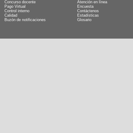
Concurso docente
Atención en línea
Pago Virtual
Encuesta
Control interno
Contáctenos
Calidad
Estadísticas
Buzón de notificaciones
Glosario