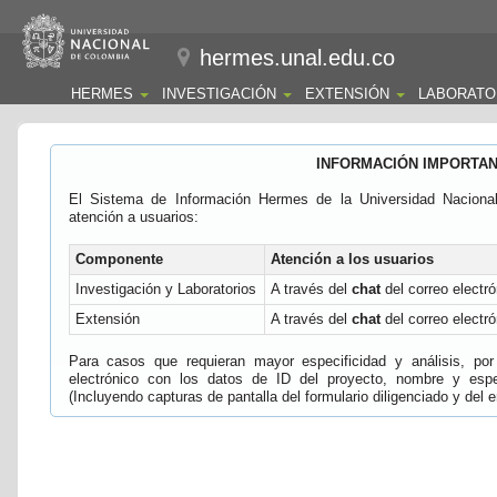
hermes.unal.edu.co
HERMES
INVESTIGACIÓN
EXTENSIÓN
LABORATO
INFORMACIÓN IMPORTA
El Sistema de Información Hermes de la Universidad Naciona
atención a usuarios:
Componente
Atención a los usuarios
Investigación y Laboratorios
A través del
chat
del correo electró
Extensión
A través del
chat
del correo electró
Para casos que requieran mayor especificidad y análisis, por 
electrónico con los datos de ID del proyecto, nombre y espec
(Incluyendo capturas de pantalla del formulario diligenciado y del e