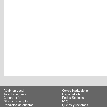
Régimen Legal
Correo institucional
Talento humano
Mapa del sitio
Contratación
Redes Sociales
Ofertas de empleo
FAQ
Rendición de cuentas
Quejas y reclamos