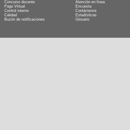
Concurso docente
Atención en línea
Pago Virtual
Encuesta
Control interno
Contáctenos
Calidad
Estadísticas
Buzón de notificaciones
Glosario