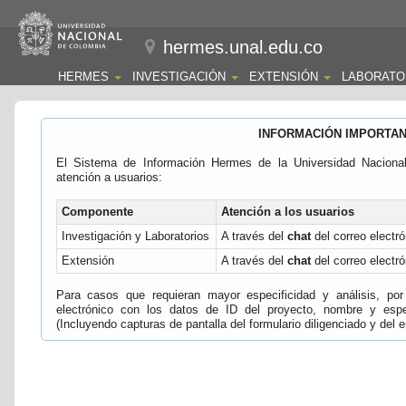
hermes.unal.edu.co
HERMES
INVESTIGACIÓN
EXTENSIÓN
LABORATO
INFORMACIÓN IMPORTA
El Sistema de Información Hermes de la Universidad Naciona
atención a usuarios:
Componente
Atención a los usuarios
Investigación y Laboratorios
A través del
chat
del correo electró
Extensión
A través del
chat
del correo electró
Para casos que requieran mayor especificidad y análisis, por 
electrónico con los datos de ID del proyecto, nombre y espec
(Incluyendo capturas de pantalla del formulario diligenciado y del e