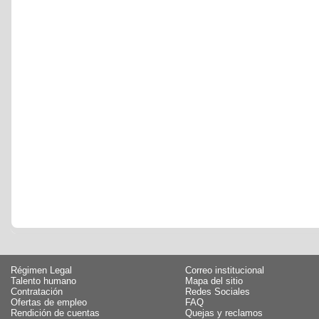
Régimen Legal
Correo institucional
Talento humano
Mapa del sitio
Contratación
Redes Sociales
Ofertas de empleo
FAQ
Rendición de cuentas
Quejas y reclamos