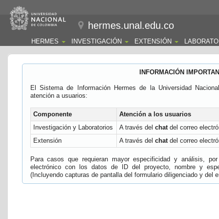
hermes.unal.edu.co
HERMES
INVESTIGACIÓN
EXTENSIÓN
LABORATO
INFORMACIÓN IMPORTA
El Sistema de Información Hermes de la Universidad Naciona
atención a usuarios:
Componente
Atención a los usuarios
Investigación y Laboratorios
A través del
chat
del correo electró
Extensión
A través del
chat
del correo electró
Para casos que requieran mayor especificidad y análisis, por 
electrónico con los datos de ID del proyecto, nombre y espec
(Incluyendo capturas de pantalla del formulario diligenciado y del e