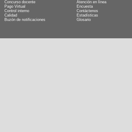
Concurso docente
Atención en línea
Pago Virtual
Encuesta
Control interno
Contáctenos
Calidad
Estadísticas
Buzón de notificaciones
Glosario