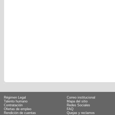
Régimen Legal
Correo institucional
Talento humano
Mapa del sitio
Contratación
Redes Sociales
Ofertas de empleo
FAQ
Rendición de cuentas
Quejas y reclamos