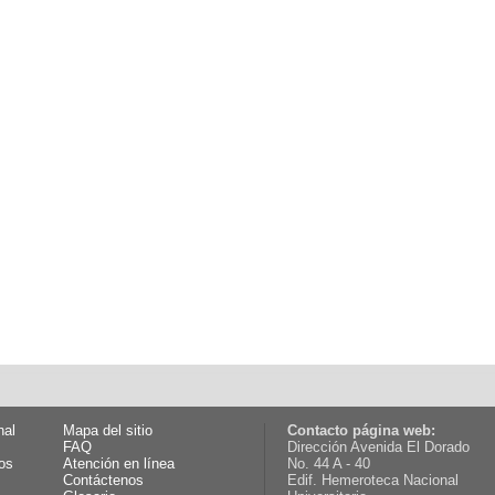
nal
Mapa del sitio
Contacto página web:
FAQ
Dirección Avenida El Dorado
os
Atención en línea
No. 44 A - 40
Contáctenos
Edif. Hemeroteca Nacional