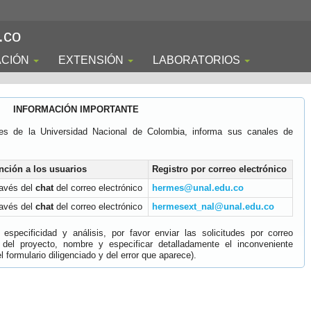
.co
ACIÓN
EXTENSIÓN
LABORATORIOS
INFORMACIÓN IMPORTANTE
es de la Universidad Nacional de Colombia, informa sus canales de
nción a los usuarios
Registro por correo electrónico
ravés del
chat
del correo electrónico
hermes@unal.edu.co
ravés del
chat
del correo electrónico
hermesext_nal@unal.edu.co
specificidad y análisis, por favor enviar las solicitudes por correo
 del proyecto, nombre y especificar detalladamente el inconveniente
 formulario diligenciado y del error que aparece).