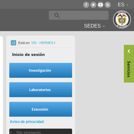
ES
SEDES
Está en:
VRI - HERMES
/
Inicio de sesión
Aviso de privacidad
Más información