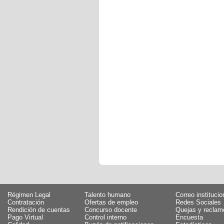
Régimen Legal
Talento humano
Correo institucio
Contratación
Ofertas de empleo
Redes Sociales
Rendición de cuentas
Concurso docente
Quejas y reclam
Pago Virtual
Control interno
Encuesta