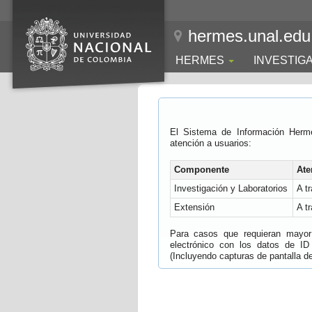
hermes.unal.edu
HERMES
INVESTIG
El Sistema de Información Herm
atención a usuarios:
Componente
Ate
Investigación y Laboratorios
A t
Extensión
A t
Para casos que requieran mayor e
electrónico con los datos de ID
(Incluyendo capturas de pantalla del