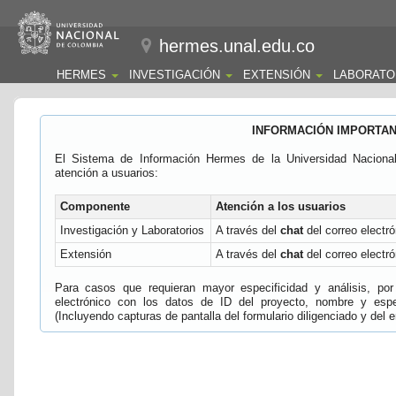
hermes.unal.edu.co
HERMES
INVESTIGACIÓN
EXTENSIÓN
LABORATO
INFORMACIÓN IMPORTA
El Sistema de Información Hermes de la Universidad Naciona
atención a usuarios:
Componente
Atención a los usuarios
Investigación y Laboratorios
A través del
chat
del correo electró
Extensión
A través del
chat
del correo electró
Para casos que requieran mayor especificidad y análisis, por 
electrónico con los datos de ID del proyecto, nombre y espec
(Incluyendo capturas de pantalla del formulario diligenciado y del e