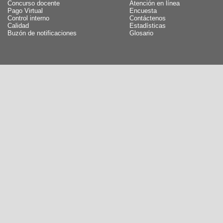
Concurso docente
Atención en línea
Pago Virtual
Encuesta
Control interno
Contáctenos
Calidad
Estadísticas
Buzón de notificaciones
Glosario