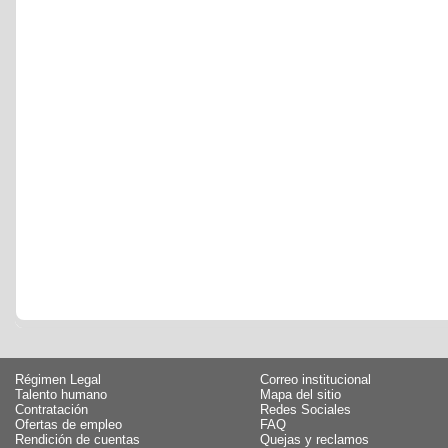
Régimen Legal
Correo institucional
Talento humano
Mapa del sitio
Contratación
Redes Sociales
Ofertas de empleo
FAQ
Rendición de cuentas
Quejas y reclamos