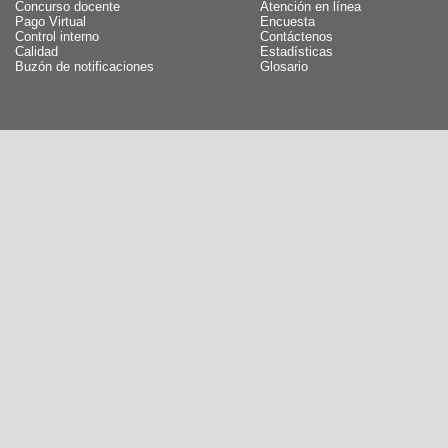
Concurso docente
Atención en línea
Pago Virtual
Encuesta
Control interno
Contáctenos
Calidad
Estadísticas
Buzón de notificaciones
Glosario