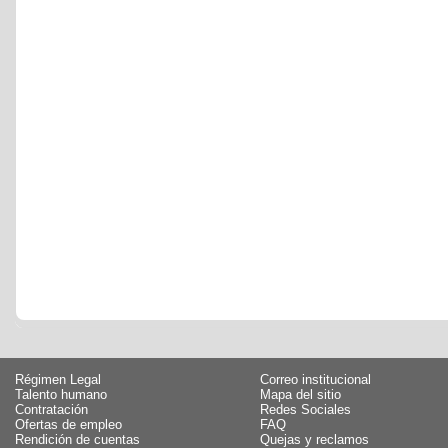
Régimen Legal
Correo institucional
Talento humano
Mapa del sitio
Contratación
Redes Sociales
Ofertas de empleo
FAQ
Rendición de cuentas
Quejas y reclamos