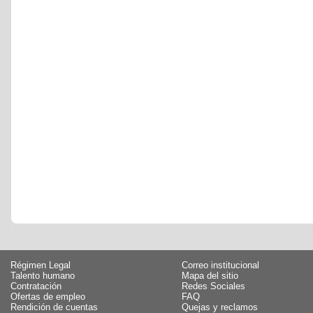
Régimen Legal
Correo institucional
Talento humano
Mapa del sitio
Contratación
Redes Sociales
Ofertas de empleo
FAQ
Rendición de cuentas
Quejas y reclamos