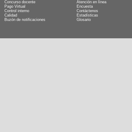
Concurso docente
Atención en línea
Pago Virtual
Encuesta
Control interno
Contáctenos
Calidad
Estadísticas
Buzón de notificaciones
Glosario