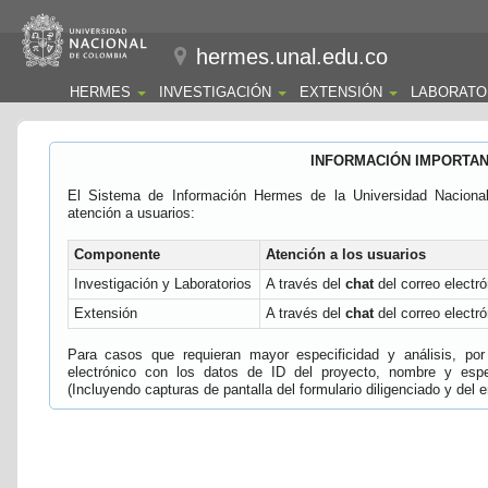
hermes.unal.edu.co
HERMES
INVESTIGACIÓN
EXTENSIÓN
LABORATO
INFORMACIÓN IMPORTA
El Sistema de Información Hermes de la Universidad Naciona
atención a usuarios:
Componente
Atención a los usuarios
Investigación y Laboratorios
A través del
chat
del correo electró
Extensión
A través del
chat
del correo electró
Para casos que requieran mayor especificidad y análisis, por 
electrónico con los datos de ID del proyecto, nombre y espec
(Incluyendo capturas de pantalla del formulario diligenciado y del e