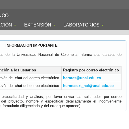
.co
ACIÓN
EXTENSIÓN
LABORATORIOS
INFORMACIÓN IMPORTANTE
es de la Universidad Nacional de Colombia, informa sus canales de
nción a los usuarios
Registro por correo electrónico
ravés del
chat
del correo electrónico
hermes@unal.edu.co
ravés del
chat
del correo electrónico
hermesext_nal@unal.edu.co
specificidad y análisis, por favor enviar las solicitudes por correo
 del proyecto, nombre y especificar detalladamente el inconveniente
 formulario diligenciado y del error que aparece).