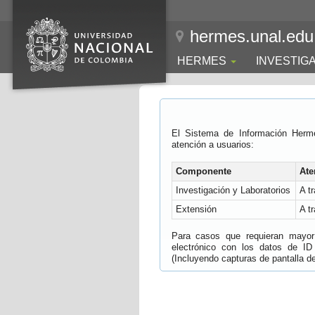
hermes.unal.edu
HERMES
INVESTIG
El Sistema de Información Herm
atención a usuarios:
Componente
Ate
Investigación y Laboratorios
A t
Extensión
A t
Para casos que requieran mayor e
electrónico con los datos de ID
(Incluyendo capturas de pantalla del