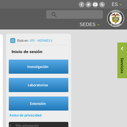
ES
SEDES
Está en:
VRI - HERMES
/
Inicio de sesión
Aviso de privacidad
Más información