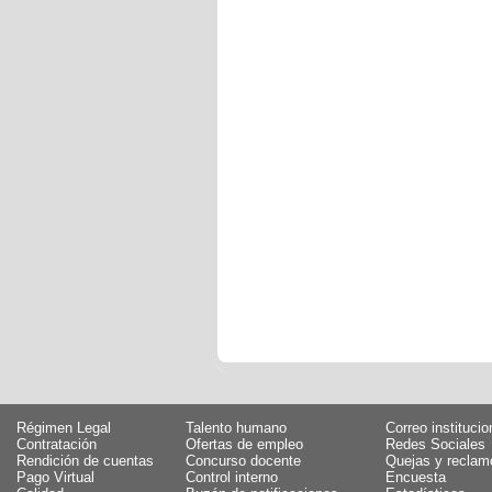
Régimen Legal
Talento humano
Correo institucio
Contratación
Ofertas de empleo
Redes Sociales
Rendición de cuentas
Concurso docente
Quejas y reclam
Pago Virtual
Control interno
Encuesta