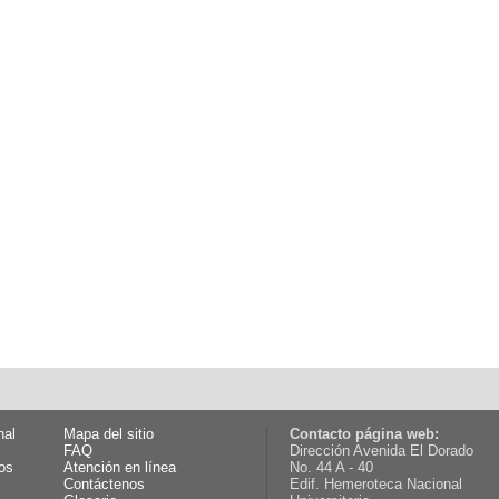
nal
Mapa del sitio
Contacto página web:
FAQ
Dirección Avenida El Dorado
os
Atención en línea
No. 44 A - 40
Contáctenos
Edif. Hemeroteca Nacional