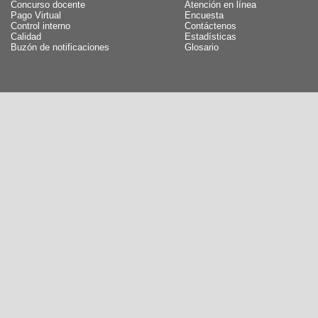
Concurso docente
Atención en línea
Pago Virtual
Encuesta
Control interno
Contáctenos
Calidad
Estadísticas
Buzón de notificaciones
Glosario