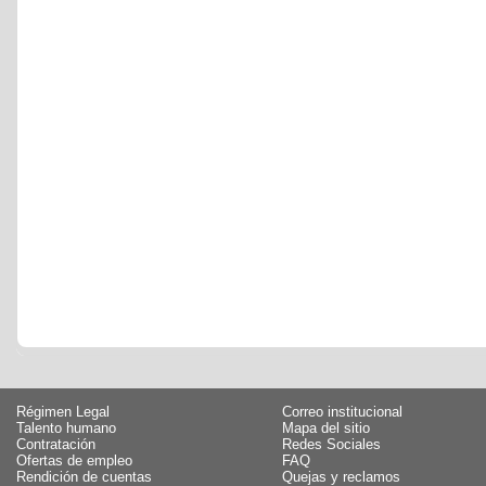
Régimen Legal
Correo institucional
Talento humano
Mapa del sitio
Contratación
Redes Sociales
Ofertas de empleo
FAQ
Rendición de cuentas
Quejas y reclamos