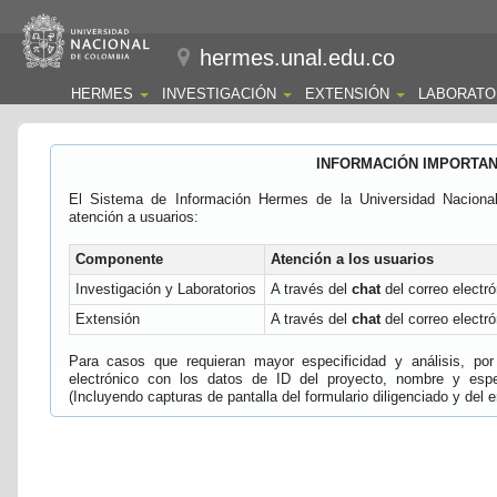
hermes.unal.edu.co
HERMES
INVESTIGACIÓN
EXTENSIÓN
LABORATO
INFORMACIÓN IMPORTA
El Sistema de Información Hermes de la Universidad Naciona
atención a usuarios:
Componente
Atención a los usuarios
Investigación y Laboratorios
A través del
chat
del correo electró
Extensión
A través del
chat
del correo electró
Para casos que requieran mayor especificidad y análisis, por 
electrónico con los datos de ID del proyecto, nombre y espec
(Incluyendo capturas de pantalla del formulario diligenciado y del e