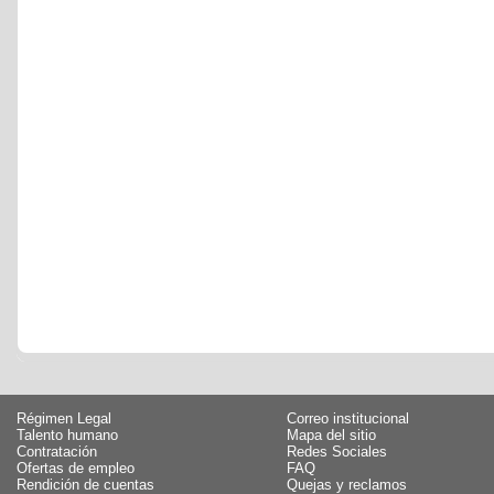
Régimen Legal
Correo institucional
Talento humano
Mapa del sitio
Contratación
Redes Sociales
Ofertas de empleo
FAQ
Rendición de cuentas
Quejas y reclamos