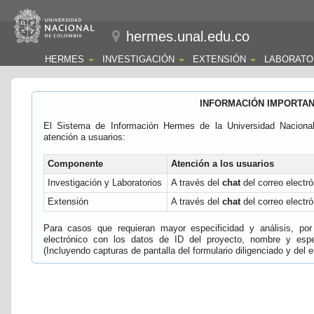
hermes.unal.edu.co
HERMES
INVESTIGACIÓN
EXTENSIÓN
LABORATO
INFORMACIÓN IMPORTA
El Sistema de Información Hermes de la Universidad Naciona
atención a usuarios:
Componente
Atención a los usuarios
Investigación y Laboratorios
A través del
chat
del correo electró
Extensión
A través del
chat
del correo electró
Para casos que requieran mayor especificidad y análisis, por 
electrónico con los datos de ID del proyecto, nombre y espec
(Incluyendo capturas de pantalla del formulario diligenciado y del e