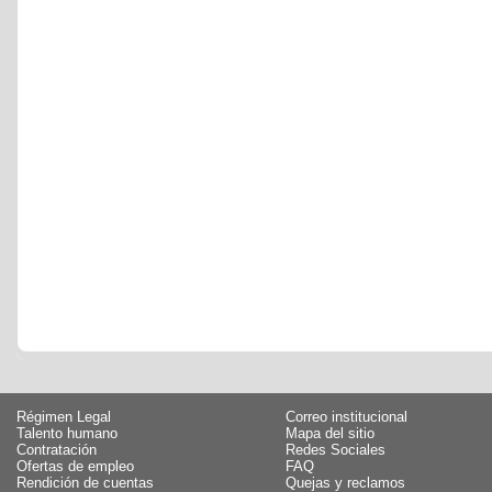
Régimen Legal
Correo institucional
Talento humano
Mapa del sitio
Contratación
Redes Sociales
Ofertas de empleo
FAQ
Rendición de cuentas
Quejas y reclamos