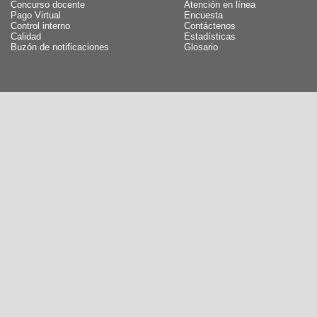
Concurso docente
Atención en línea
Pago Virtual
Encuesta
Control interno
Contáctenos
Calidad
Estadísticas
Buzón de notificaciones
Glosario