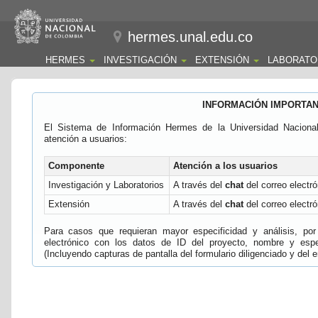
hermes.unal.edu.co
HERMES
INVESTIGACIÓN
EXTENSIÓN
LABORATO
INFORMACIÓN IMPORTA
El Sistema de Información Hermes de la Universidad Naciona
atención a usuarios:
Componente
Atención a los usuarios
Investigación y Laboratorios
A través del
chat
del correo electró
Extensión
A través del
chat
del correo electró
Para casos que requieran mayor especificidad y análisis, por 
electrónico con los datos de ID del proyecto, nombre y espec
(Incluyendo capturas de pantalla del formulario diligenciado y del e