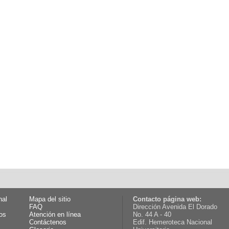
nal
Mapa del sitio
Contacto página web:
FAQ
Dirección Avenida El Dorado
os
Atención en línea
No. 44 A - 40
Contáctenos
Edif. Hemeroteca Nacional