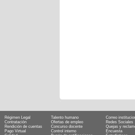
Régimen Legal
Talento humano
Correo institucio
Contratación
Ofertas de empleo
Redes Sociales
Rendición de cuentas
Concurso docente
Quejas y reclam
Pago Virtual
Control interno
Encuesta