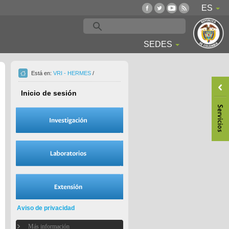
ES
SEDES
Está en:
VRI - HERMES
/
Inicio de sesión
Aviso de privacidad
Más información