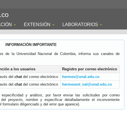
.co
ACIÓN
EXTENSIÓN
LABORATORIOS
INFORMACIÓN IMPORTANTE
es de la Universidad Nacional de Colombia, informa sus canales de
nción a los usuarios
Registro por correo electrónico
ravés del
chat
del correo electrónico
hermes@unal.edu.co
ravés del
chat
del correo electrónico
hermesext_nal@unal.edu.co
specificidad y análisis, por favor enviar las solicitudes por correo
 del proyecto, nombre y especificar detalladamente el inconveniente
 formulario diligenciado y del error que aparece).