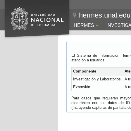
hermes.unal.edu
HERMES
INVESTIG
El Sistema de Información Herm
atención a usuarios:
Componente
Ate
Investigación y Laboratorios
A t
Extensión
A t
Para casos que requieran mayor e
electrónico con los datos de ID
(Incluyendo capturas de pantalla del