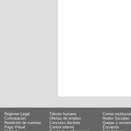
Régimen Legal
Talento humano
Correo institucio
Contratación
Ofertas de empleo
Redes Sociales
Rendición de cuentas
Concurso docente
Quejas y reclam
Pago Virtual
Control interno
Encuesta