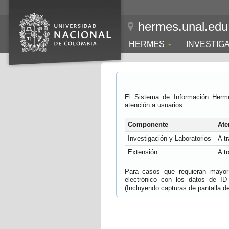
hermes.unal.edu
HERMES
INVESTIG
El Sistema de Información Herm
atención a usuarios:
Componente
Ate
Investigación y Laboratorios
A t
Extensión
A t
Para casos que requieran mayor e
electrónico con los datos de ID
(Incluyendo capturas de pantalla del