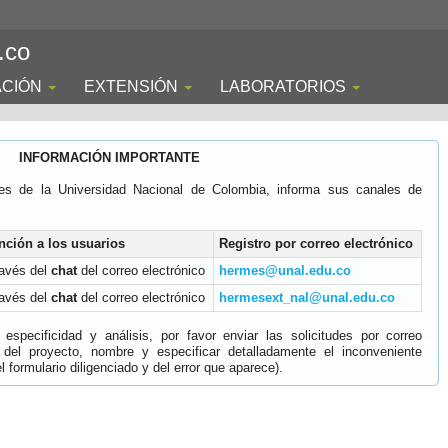
.co
ACIÓN
EXTENSIÓN
LABORATORIOS
INFORMACIÓN IMPORTANTE
es de la Universidad Nacional de Colombia, informa sus canales de
nción a los usuarios
Registro por correo electrónico
ravés del
chat
del correo electrónico
hermes@unal.edu.co
ravés del
chat
del correo electrónico
hermesext_nal@unal.edu.co
specificidad y análisis, por favor enviar las solicitudes por correo
 del proyecto, nombre y especificar detalladamente el inconveniente
 formulario diligenciado y del error que aparece).