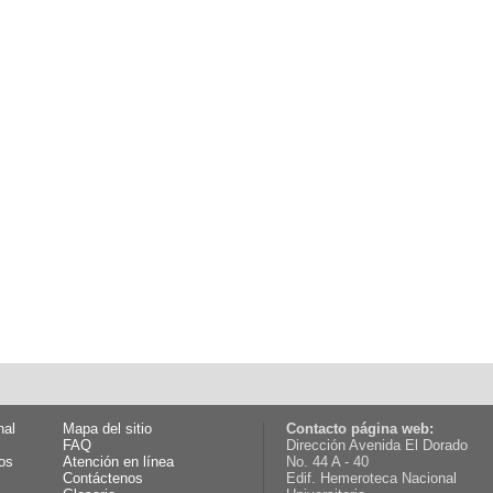
nal
Mapa del sitio
Contacto página web:
FAQ
Dirección Avenida El Dorado
os
Atención en línea
No. 44 A - 40
Contáctenos
Edif. Hemeroteca Nacional