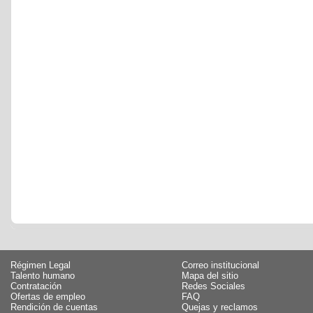
Régimen Legal
Correo institucional
Talento humano
Mapa del sitio
Contratación
Redes Sociales
Ofertas de empleo
FAQ
Rendición de cuentas
Quejas y reclamos