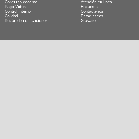
Concurso docente
Atención en línea
Pago Virtual
Encuesta
Control interno
Contáctenos
Calidad
Estadísticas
Buzón de notificaciones
Glosario