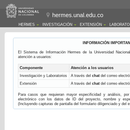
hermes.unal.edu.co
HERMES
INVESTIGACIÓN
EXTENSIÓN
LABORATO
INFORMACIÓN IMPORTA
El Sistema de Información Hermes de la Universidad Naciona
atención a usuarios:
Componente
Atención a los usuarios
Investigación y Laboratorios
A través del
chat
del correo electró
Extensión
A través del
chat
del correo electró
Para casos que requieran mayor especificidad y análisis, por 
electrónico con los datos de ID del proyecto, nombre y espec
(Incluyendo capturas de pantalla del formulario diligenciado y del e