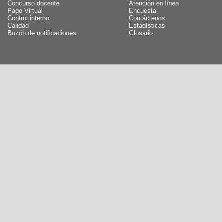
Concurso docente
Atención en línea
Pago Virtual
Encuesta
Control interno
Contáctenos
Calidad
Estadísticas
Buzón de notificaciones
Glosario