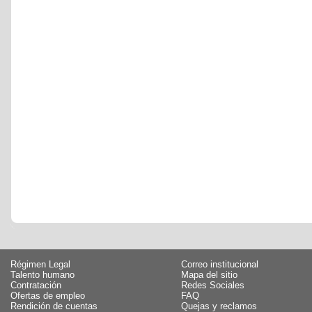
Régimen Legal
Correo institucional
Talento humano
Mapa del sitio
Contratación
Redes Sociales
Ofertas de empleo
FAQ
Rendición de cuentas
Quejas y reclamos