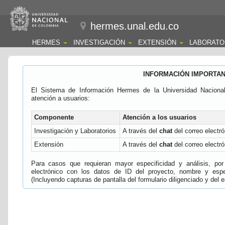
hermes.unal.edu.co
HERMES
INVESTIGACIÓN
EXTENSIÓN
LABORATO
INFORMACIÓN IMPORTA
El Sistema de Información Hermes de la Universidad Naciona
atención a usuarios:
Componente
Atención a los usuarios
Investigación y Laboratorios
A través del
chat
del correo electró
Extensión
A través del
chat
del correo electró
Para casos que requieran mayor especificidad y análisis, por 
electrónico con los datos de ID del proyecto, nombre y espec
(Incluyendo capturas de pantalla del formulario diligenciado y del e