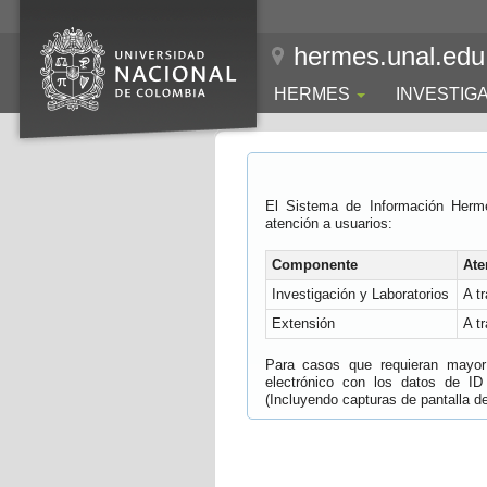
hermes.unal.edu
HERMES
INVESTIG
El Sistema de Información Herm
atención a usuarios:
Componente
Ate
Investigación y Laboratorios
A t
Extensión
A t
Para casos que requieran mayor e
electrónico con los datos de ID
(Incluyendo capturas de pantalla del