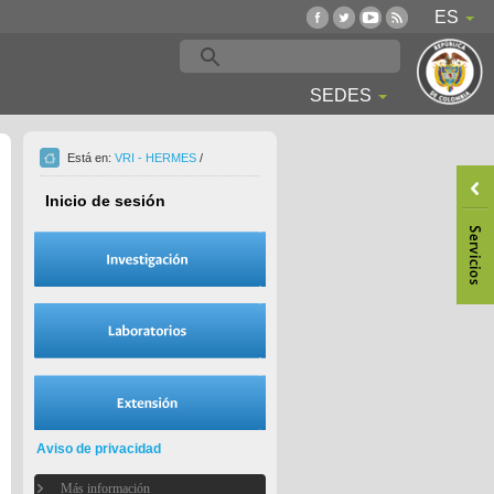
ES
SEDES
Está en:
VRI - HERMES
/
Inicio de sesión
Aviso de privacidad
Más información