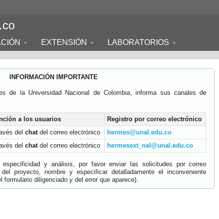
.co
ACIÓN
EXTENSIÓN
LABORATORIOS
INFORMACIÓN IMPORTANTE
es de la Universidad Nacional de Colombia, informa sus canales de
nción a los usuarios
Registro por correo electrónico
ravés del
chat
del correo electrónico
hermes@unal.edu.co
ravés del
chat
del correo electrónico
hermesext_nal@unal.edu.co
specificidad y análisis, por favor enviar las solicitudes por correo
 del proyecto, nombre y especificar detalladamente el inconveniente
 formulario diligenciado y del error que aparece).