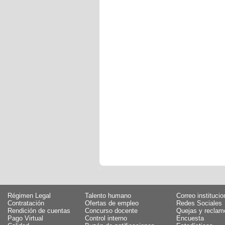
Régimen Legal
Talento humano
Correo institucio
Contratación
Ofertas de empleo
Redes Sociales
Rendición de cuentas
Concurso docente
Quejas y reclam
Pago Virtual
Control interno
Encuesta