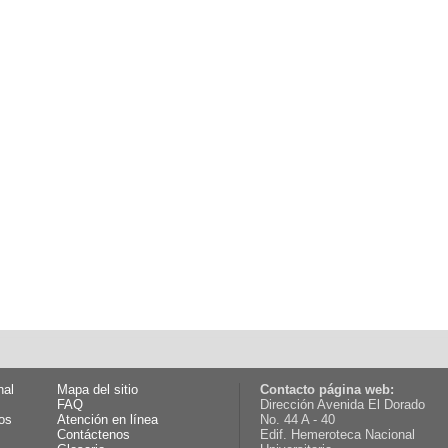
nal
Mapa del sitio
Contacto página web:
FAQ
Dirección Avenida El Dorado
os
Atención en línea
No. 44 A - 40
Contáctenos
Edif. Hemeroteca Nacional