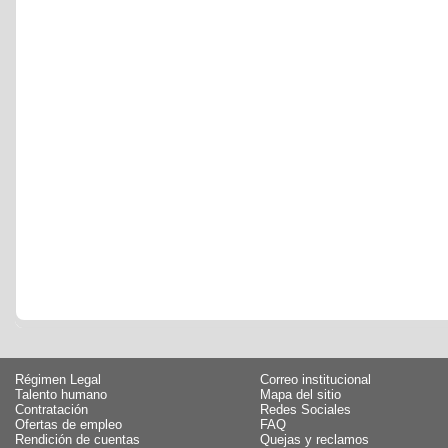
Régimen Legal
Correo institucional
Talento humano
Mapa del sitio
Contratación
Redes Sociales
Ofertas de empleo
FAQ
Rendición de cuentas
Quejas y reclamos