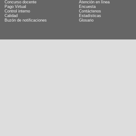
Concurso docente
Atención en línea
Pago Virtual
Encuesta
Control interno
Contáctenos
Calidad
Estadísticas
Buzón de notificaciones
Glosario