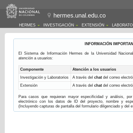
hermes.unal.edu.co
HERMES
INVESTIGACIÓN
EXTENSIÓN
LABORATO
INFORMACIÓN IMPORTA
El Sistema de Información Hermes de la Universidad Naciona
atención a usuarios:
Componente
Atención a los usuarios
Investigación y Laboratorios
A través del
chat
del correo electró
Extensión
A través del
chat
del correo electró
Para casos que requieran mayor especificidad y análisis, por 
electrónico con los datos de ID del proyecto, nombre y espec
(Incluyendo capturas de pantalla del formulario diligenciado y del e