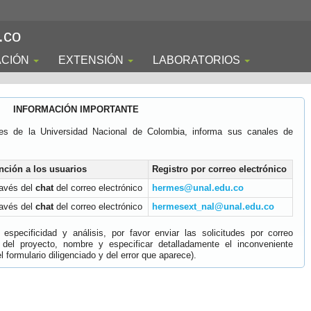
.co
ACIÓN
EXTENSIÓN
LABORATORIOS
INFORMACIÓN IMPORTANTE
es de la Universidad Nacional de Colombia, informa sus canales de
nción a los usuarios
Registro por correo electrónico
ravés del
chat
del correo electrónico
hermes@unal.edu.co
ravés del
chat
del correo electrónico
hermesext_nal@unal.edu.co
specificidad y análisis, por favor enviar las solicitudes por correo
 del proyecto, nombre y especificar detalladamente el inconveniente
 formulario diligenciado y del error que aparece).