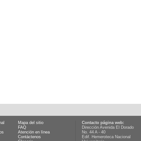
nal
Mapa del sitio
Contacto página web:
FAQ
Dirección Avenida El Dorado
os
Atención en línea
No. 44 A - 40
Contáctenos
Edif. Hemeroteca Nacional