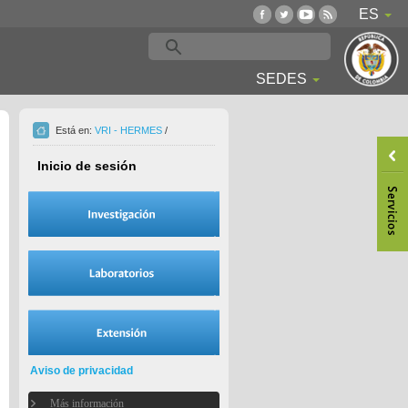
ES
SEDES
Está en:
VRI - HERMES
/
Inicio de sesión
Aviso de privacidad
Más información