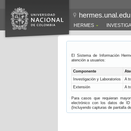
hermes.unal.edu
HERMES
INVESTIG
El Sistema de Información Herm
atención a usuarios:
Componente
Ate
Investigación y Laboratorios
A t
Extensión
A t
Para casos que requieran mayor e
electrónico con los datos de ID
(Incluyendo capturas de pantalla del