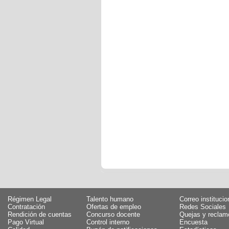
Régimen Legal
Talento humano
Correo institucio
Contratación
Ofertas de empleo
Redes Sociales
Rendición de cuentas
Concurso docente
Quejas y reclam
Pago Virtual
Control interno
Encuesta