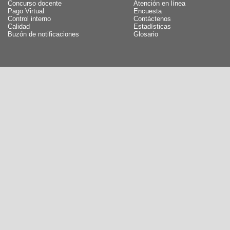
Concurso docente
Atención en línea
Pago Virtual
Encuesta
Control interno
Contáctenos
Calidad
Estadísticas
Buzón de notificaciones
Glosario