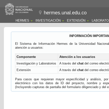
hermes.unal.edu.co
HERMES
INVESTIGACIÓN
EXTENSIÓN
LABORATO
INFORMACIÓN IMPORTA
El Sistema de Información Hermes de la Universidad Naciona
atención a usuarios:
Componente
Atención a los usuarios
Investigación y Laboratorios
A través del
chat
del correo electró
Extensión
A través del
chat
del correo electró
Para casos que requieran mayor especificidad y análisis, por 
electrónico con los datos de ID del proyecto, nombre y espec
(Incluyendo capturas de pantalla del formulario diligenciado y del e