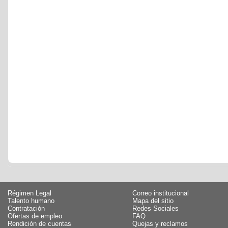
Régimen Legal
Correo institucional
Talento humano
Mapa del sitio
Contratación
Redes Sociales
Ofertas de empleo
FAQ
Rendición de cuentas
Quejas y reclamos