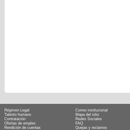
Régimen Legal
Correo institucional
Talento humano
Mapa del sitio
Contratación
Redes Sociales
Ofertas de empleo
FAQ
Rendición de cuentas
Quejas y reclamos