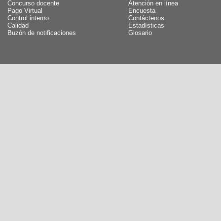
Concurso docente
Atención en línea
Pago Virtual
Encuesta
Control interno
Contáctenos
Calidad
Estadísticas
Buzón de notificaciones
Glosario