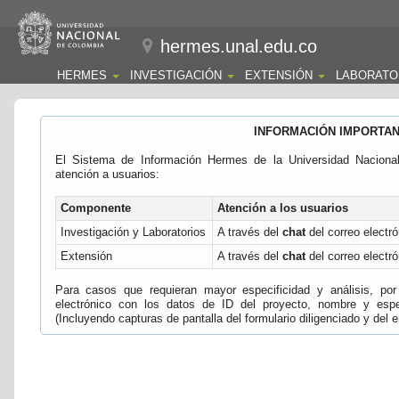
hermes.unal.edu.co
HERMES
INVESTIGACIÓN
EXTENSIÓN
LABORATO
INFORMACIÓN IMPORTA
El Sistema de Información Hermes de la Universidad Naciona
atención a usuarios:
Componente
Atención a los usuarios
Investigación y Laboratorios
A través del
chat
del correo electró
Extensión
A través del
chat
del correo electró
Para casos que requieran mayor especificidad y análisis, por 
electrónico con los datos de ID del proyecto, nombre y espec
(Incluyendo capturas de pantalla del formulario diligenciado y del e